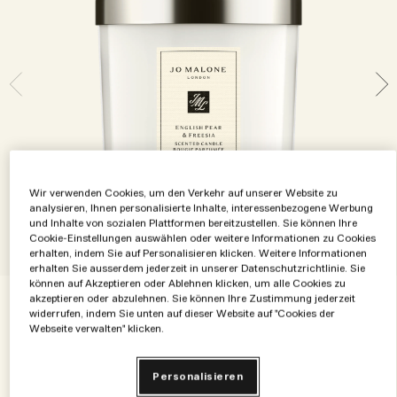
Die Geschichte entdecken
Basil Neroli​
Reichhaltig und floral
Zubehör für Kerzen
Vitamin E Kollektion
Holzig
Wir verwenden Cookies, um den Verkehr auf unserer Website zu
analysieren, Ihnen personalisierte Inhalte, interessenbezogene Werbung
und Inhalte von sozialen Plattformen bereitzustellen. Sie können Ihre
Cookie-Einstellungen auswählen oder weitere Informationen zu Cookies
erhalten, indem Sie auf Personalisieren klicken. Weitere Informationen
erhalten Sie ausserdem jederzeit in unserer Datenschutzrichtlinie. Sie
können auf Akzeptieren oder Ablehnen klicken, um alle Cookies zu
akzeptieren oder abzulehnen. Sie können Ihre Zustimmung jederzeit
widerrufen, indem Sie unten auf dieser Website auf "Cookies der
€68.00
€0.34
/g
200 g
Webseite verwalten" klicken.
65 g
200 g
Personalisieren
€32.00
€68.00