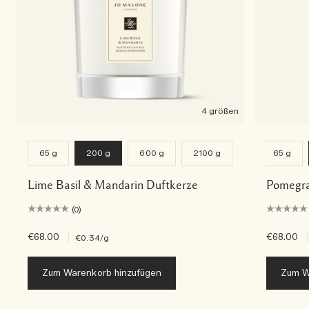
4 größen
65 g
200 g
600 g
2100 g
65 g
Lime Basil & Mandarin Duftkerze
Pomegra
(0)
€68.00
|
€68.00
|
€0.34
/g
Zum Warenkorb hinzufügen
Zum W