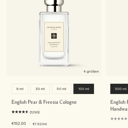
4 größen
9 ml
30 ml
50 ml
100 ml
500 ml
English Pear & Freesia Cologne
English 
Handwas
(1290)
€152.00
|
€1.52
/ml