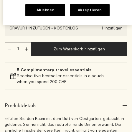
600 g
2100 g
Ablehnen
Akzeptieren
€186.00
€476.00
GRAVUR HINZUFÜGEN
-
KOSTENLOS
Hinzufügen
Zum Warenkorb hinzufügen
5 Complimentary travel essentials​
Receive five bestseller essentials in a pouch
when you spend 200 CHF
Produktdetails
Erfüllen Sie den Raum mit dem Duft von Obstgärten, getaucht in
goldenes Sonnenlicht, das rostrote, runde Birnen erwärmt. Die
sinnliche Frische der gereiften Frucht, umhüllt von eleganten