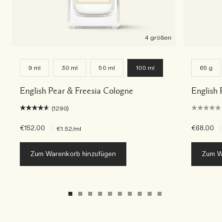
4 größen
9 ml
30 ml
50 ml
100 ml
65 g
English Pear & Freesia Cologne
English 
(1290)
€152.00
|
€68.00
|
€1.52
/ml
Zum Warenkorb hinzufügen
Zum W