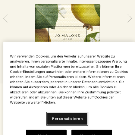
Die Geschichte entdecken
Basil Neroli​
Reichhaltig und floral
Zubehör für Kerzen
Vitamin E Kollektion
Holzig
Wir verwenden Cookies, um den Verkehr auf unserer Website zu
analysieren, Ihnen personalisierte Inhalte, interessenbezogene Werbung
und Inhalte von sozialen Plattformen bereitzustellen. Sie können Ihre
Cookie-Einstellungen auswählen oder weitere Informationen zu Cookies
erhalten, indem Sie auf Personalisieren klicken. Weitere Informationen
erhalten Sie ausserdem jederzeit in unserer Datenschutzrichtlinie. Sie
können auf Akzeptieren oder Ablehnen klicken, um alle Cookies zu
akzeptieren oder abzulehnen. Sie können Ihre Zustimmung jederzeit
€31.00
widerrufen, indem Sie unten auf dieser Website auf "Cookies der
€0.31
/g
100 g
Webseite verwalten" klicken.
100 g
Personalisieren
€31.00