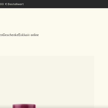
200 € Bestellwert
en
Geschenke
Exklusiv online