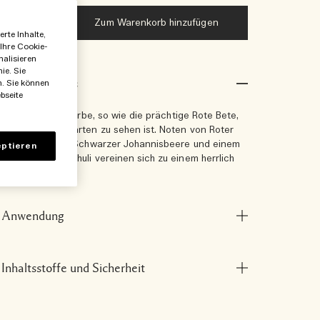
Zum Warenkorb hinzufügen
rte Inhalte,
 Ihre Cookie-
nalisieren
ie. Sie
Produktdetails
n. Sie können
bseite
Alles ist voller Farbe, so wie die prächtige Rote Bete,
die im Gemüsegarten zu sehen ist. Noten von Roter
Bete, spritziger Schwarzer Johannisbeere und einem
ptieren
Hauch von Patschuli vereinen sich zu einem herrlich
fruchtigen Duft.
Anwendung
Inhaltsstoffe und Sicherheit