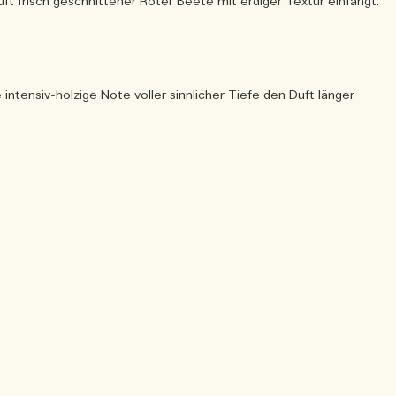
uft frisch geschnittener Roter Beete mit erdiger Textur einfängt.
e intensiv-holzige Note voller sinnlicher Tiefe den Duft länger