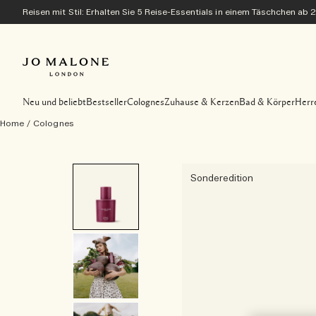
Reisen mit Stil: Erhalten Sie 5 Reise-Essentials in einem Täschchen ab 
Neu und beliebt
Bestseller
Colognes
Zuhause & Kerzen
Bad & Körper
Herr
Home
/
Colognes
Sonderedition