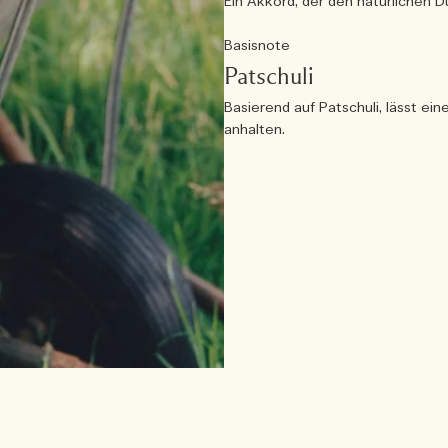
Ein Akkord, der den natürlichen D
Basisnote
Patschuli
Basierend auf Patschuli, lässt ein
anhalten.