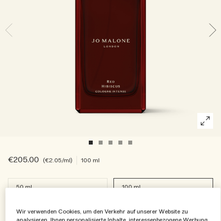
Die Geschichte entdecken
Basil Neroli​
Reichhaltig und floral
Zubehör für Kerzen
Vitamin E Kollektion
Holzig
€205.00
€2.05
/ml
100 ml
50 ml
100 ml
€145.00
€205.00
Wir verwenden Cookies, um den Verkehr auf unserer Website zu
analysieren, Ihnen personalisierte Inhalte, interessenbezogene Werbung