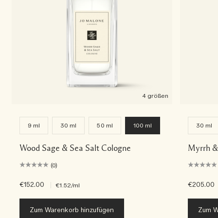
4 größen
9 ml
30 ml
50 ml
100 ml
30 ml
Wood Sage & Sea Salt Cologne
Myrrh &
(0)
€152.00
|
€205.00
€1.52
/ml
Zum Warenkorb hinzufügen
Zum W