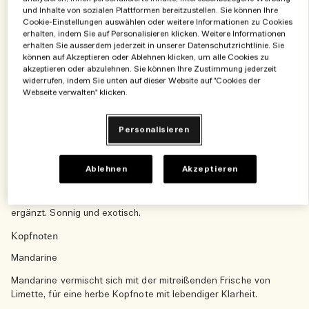
Zum Warenkorb hinzufügen
und Inhalte von sozialen Plattformen bereitzustellen. Sie können Ihre
Cookie-Einstellungen auswählen oder weitere Informationen zu Cookies
erhalten, indem Sie auf Personalisieren klicken. Weitere Informationen
erhalten Sie ausserdem jederzeit in unserer Datenschutzrichtlinie. Sie
5 Complimentary travel essentials​
können auf Akzeptieren oder Ablehnen klicken, um alle Cookies zu
akzeptieren oder abzulehnen. Sie können Ihre Zustimmung jederzeit
Receive five bestseller essentials in a pouch
widerrufen, indem Sie unten auf dieser Website auf "Cookies der
when you spend 200 €
Webseite verwalten" klicken.
Personalisieren
Produktdetails
Ablehnen
Akzeptieren
Eine zufällige Begegnung mit einer seltenen, prachtvollen Blume
im Tropenwald. Noten von knallrotem Hibiskus werden durch
einen Hauch von Jasmin Sambac und die Sinnlichkeit von Vanille
ergänzt. Sonnig und exotisch.
Kopfnoten
Mandarine
Mandarine vermischt sich mit der mitreißenden Frische von
Limette, für eine herbe Kopfnote mit lebendiger Klarheit.