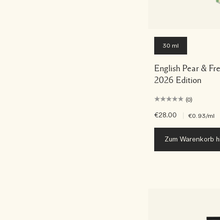
30 ml
English Pear & Fr
2026 Edition
(0)
€28.00
|
€0.93
/ml
Zum Warenkorb h