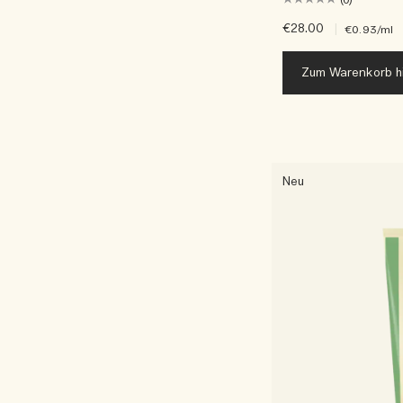
(0)
€28.00
|
€0.93
/ml
Zum Warenkorb h
Neu