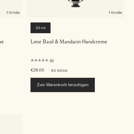
1 Größe
1 Größe
30 ml
me
Lime Basil & Mandarin Handcreme
(0)
€28.00
|
€0.93
/ml
Zum Warenkorb hinzufügen