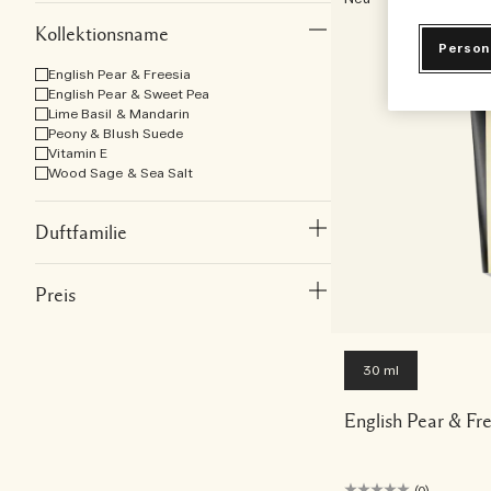
Kollektionsname
Person
English Pear & Freesia
English Pear & Sweet Pea
Lime Basil & Mandarin
Peony & Blush Suede
Vitamin E
Wood Sage & Sea Salt
Duftfamilie
Preis
30 ml
English Pear & F