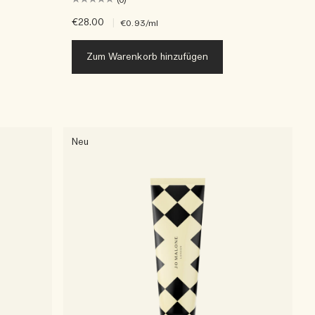
(0)
€28.00
|
€0.93
/ml
Zum Warenkorb hinzufügen
Neu