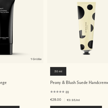
1 Größe
30 ml
lege
Peony & Blush Suede Handcrem
(0)
€28.00
|
€0.93
/ml