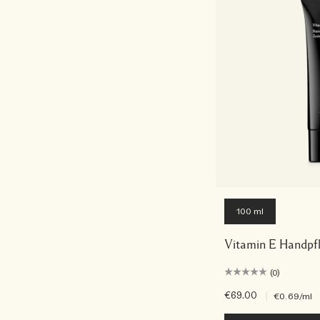
100 ml
Vitamin E Handpf
(0)
€69.00
|
€0.69
/ml