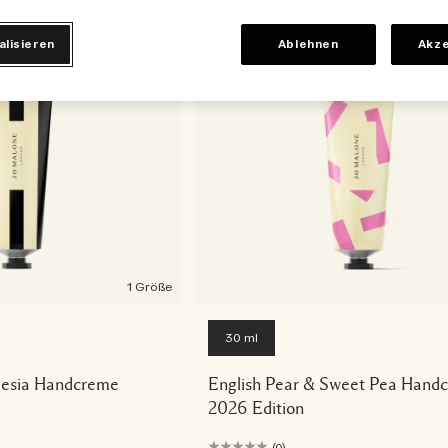
alisieren
Ablehnen
Akze
1 Größe
30 ml
reesia Handcreme
English Pear & Sweet Pea Hand
2026 Edition