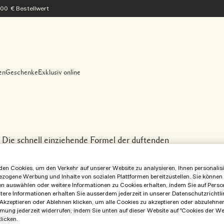
200 € Bestellwert
en
Geschenke
Exklusiv online
 Die schnell einziehende Formel der duftenden
es Glycerin, das bis zu acht Stunden weiche,
ht.
en Cookies, um den Verkehr auf unserer Website zu analysieren, Ihnen personalisie
ezogene Werbung und Inhalte von sozialen Plattformen bereitzustellen. Sie können
en auswählen oder weitere Informationen zu Cookies erhalten, indem Sie auf Perso
itere Informationen erhalten Sie ausserdem jederzeit in unserer Datenschutzrichtlin
Akzeptieren oder Ablehnen klicken, um alle Cookies zu akzeptieren oder abzulehne
mung jederzeit widerrufen, indem Sie unten auf dieser Website auf "Cookies der We
licken.
Neu