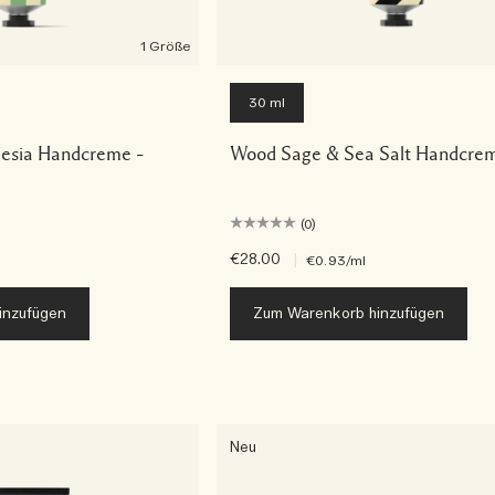
1 Größe
30 ml
eesia Handcreme –
Wood Sage & Sea Salt Handcre
(0)
€28.00
|
€0.93
/ml
inzufügen
Zum Warenkorb hinzufügen
Neu