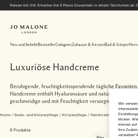
Reisen mit Stil: Erhalten Sie 5 Reise-Essentials in einem Täschchen ab 
Neu und beliebt
Bestseller
Colognes
Zuhause & Kerzen
Bad & Körper
Herr
Luxuriöse Handcreme
Beruhigende, feuchtigkeitsspendende tägliche Favoriten.
Handcreme enthält Hyaluronsäure und natürlich gewonnen
geschmeidige und mit Feuchtigkeit versorgte Haut verlei
Wir verwend
interessenb
Einstellung
Home
/
Bade- und Körperpflege
/
Körperpflege
/
Handcreme
klicken. We
können auf 
Ihre Zustim
8 Produkte
verwalten" k
Neu