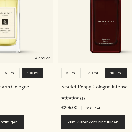
4 größen
50 ml
100 ml
50 ml
30 ml
100 ml
darin Cologne
Scarlet Poppy Cologne Intense
(2)
€205.00
|
€2.05
/ml
inzufügen
Zum Warenkorb hinzufügen