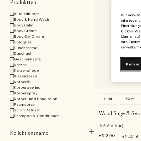
Produkttyp
Auto-Diffuser
Wir verwend
Body & Hand Wash
interessenb
Body Balm
Einstellung
Body Crème
klicken. We
Body Gel Cream
können auf 
Colognes
Ihre Zustim
verwalten" k
Duschcreme
Duschgel
Geschenksets
Person
Kerzen
Kerzenpflege
Kissenspray
Körperöl
Körperpeeling
Körperspray
Körper- und Handlotion
9 ml
30 ml
Raumspray
Schilf-Diffuser
Wood Sage & Sea 
Shampoo & Conditioner
(0)
Kollektionsname
€152.00
|
€1.52
/ml