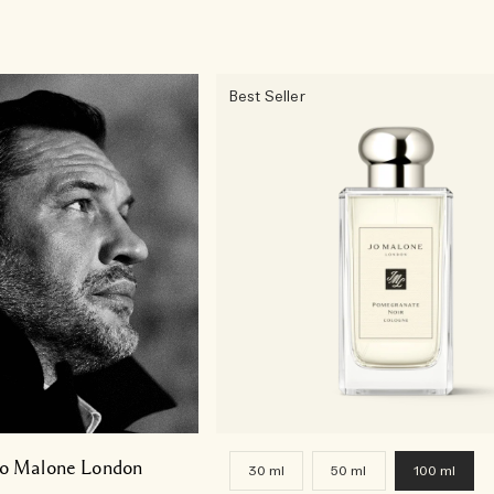
Best Seller
o Malone London​
30 ml
50 ml
100 ml