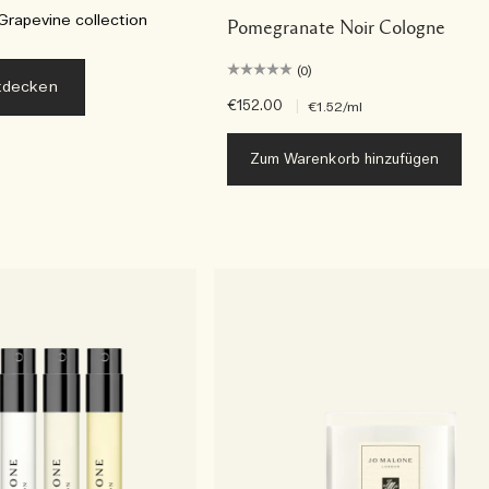
Grapevine collection
Pomegranate Noir Cologne
(0)
tdecken
€152.00
|
€1.52
/ml
Zum Warenkorb hinzufügen