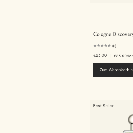
Cologne Discovery
(0)
€23.00
|
€23.00
/Ma
Zum Warenkorb h
Best Seller