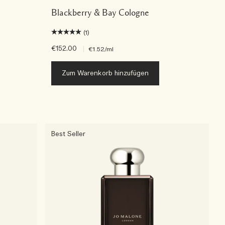
Blackberry & Bay Cologne
(1)
€152.00
|
€1.52
/ml
Zum Warenkorb hinzufügen
Best Seller