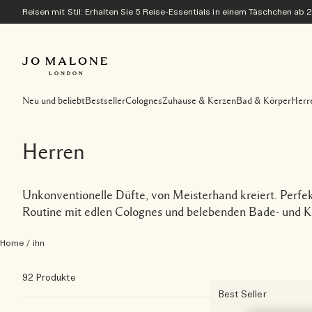
Reisen mit Stil: Erhalten Sie 5 Reise-Essentials in einem Täschchen ab 
Neu und beliebt
Bestseller
Colognes
Zuhause & Kerzen
Bad & Körper
Herr
Herren
Unkonventionelle Düfte, von Meisterhand kreiert. Perfekt
Routine mit edlen Colognes und belebenden Bade- und K
Home
/
ihn
92 Produkte
Best Seller