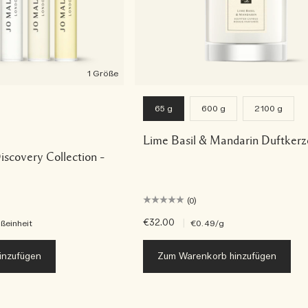
1 Größe
65 g
600 g
2100 g
Lime Basil & Mandarin Duftkerz
iscovery Collection –
(0)
€32.00
|
ßeinheit
€0.49
/g
inzufügen
Zum Warenkorb hinzufügen