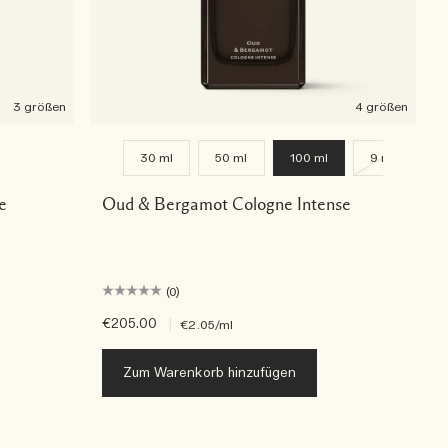
3 größen
4 größen
30 ml
50 ml
100 ml
9 ml
e
Oud & Bergamot Cologne Intense
(0)
€205.00
|
€2.05
/ml
Zum Warenkorb hinzufügen