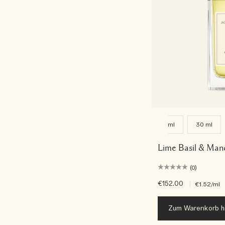
9 ml
30 ml
Lime Basil & Man
(0)
€152.00
|
€1.52
/ml
Zum Warenkorb h