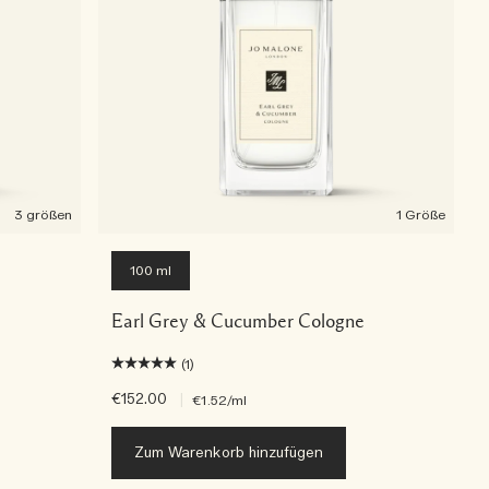
3 größen
1 Größe
100 ml
Earl Grey & Cucumber Cologne
(1)
€152.00
|
€1.52
/ml
Zum Warenkorb hinzufügen