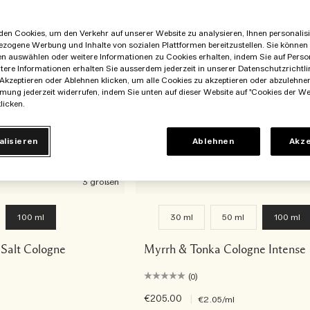
en Cookies, um den Verkehr auf unserer Website zu analysieren, Ihnen personalisie
ezogene Werbung und Inhalte von sozialen Plattformen bereitzustellen. Sie können
en auswählen oder weitere Informationen zu Cookies erhalten, indem Sie auf Perso
itere Informationen erhalten Sie ausserdem jederzeit in unserer Datenschutzrichtlin
Akzeptieren oder Ablehnen klicken, um alle Cookies zu akzeptieren oder abzulehne
mung jederzeit widerrufen, indem Sie unten auf dieser Website auf "Cookies der We
licken.
alisieren
Ablehnen
Akze
3 größen
100 ml
30 ml
50 ml
100 ml
Salt Cologne
Myrrh & Tonka Cologne Intense
(0)
€205.00
|
€2.05
/ml