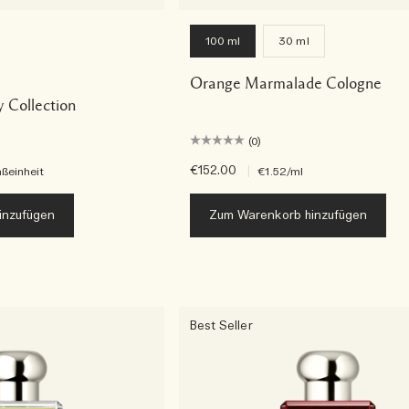
100 ml
30 ml
Orange Marmalade Cologne
 Collection
(0)
€152.00
|
ßeinheit
€1.52
/ml
inzufügen
Zum Warenkorb hinzufügen
Best Seller