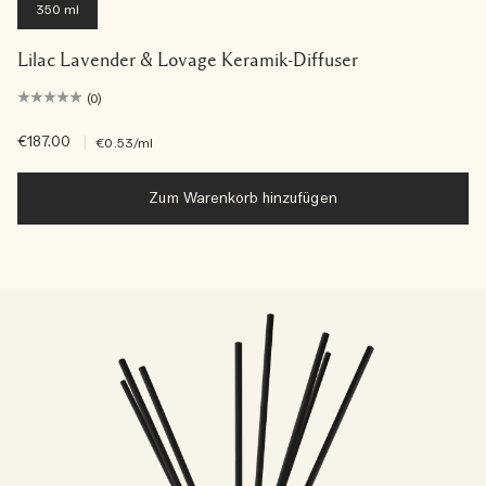
350 ml
Lilac Lavender & Lovage Keramik-Diffuser
(0)
€187.00
|
€0.53
/ml
Zum Warenkorb hinzufügen