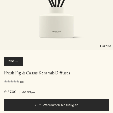
1 Größe
350 ml
Fresh Fig & Cassis Keramik-Diffuser
(0)
€187.00
|
€0.53
/ml
Zum Warenkorb hinzufügen