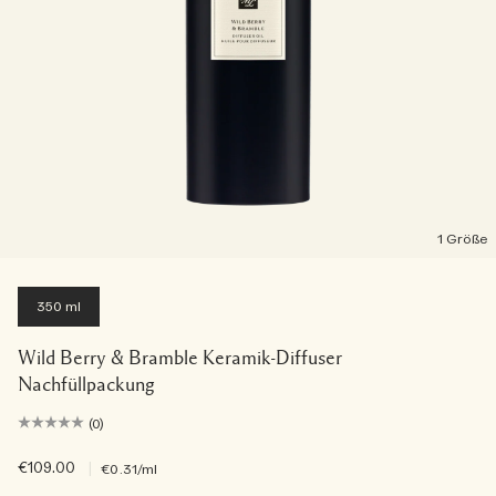
1 Größe
350 ml
Wild Berry & Bramble Keramik-Diffuser
Nachfüllpackung
(0)
€109.00
|
€0.31
/ml