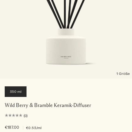
1 Größe
350 ml
Wild Berry & Bramble Keramik-Diffuser
(0)
€187.00
|
€0.53
/ml