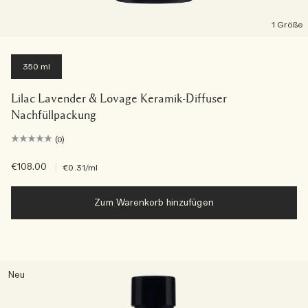
1 Größe
350 ml
Lilac Lavender & Lovage Keramik-Diffuser
Nachfüllpackung
(0)
€108.00
|
€0.31
/ml
Zum Warenkorb hinzufügen
Neu