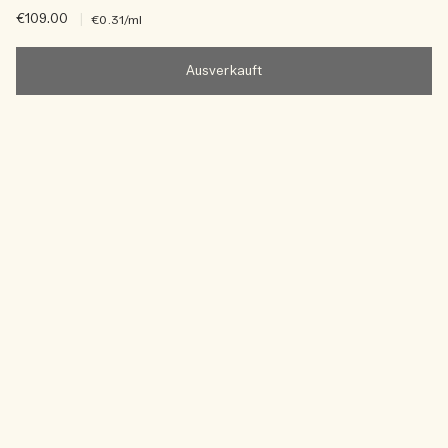
€109.00
|
€0.31
/ml
Ausverkauft