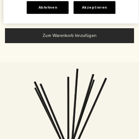
(0)
Ablehnen
Akzeptieren
€185.00
|
€0.53
/ml
Zum Warenkorb hinzufügen