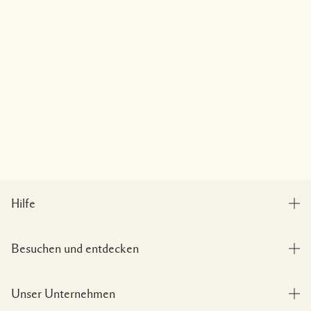
Hilfe
Bestellung verfolgen
Besuchen und entdecken
Häufig gestellte Fragen
Boutique-Finder
Meine Bestellung
Unser Unternehmen
Unser Team und Arbeitsplatz
Lieferinformationen