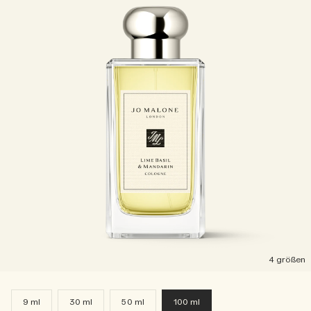
4 größen
9 ml
30 ml
50 ml
100 ml