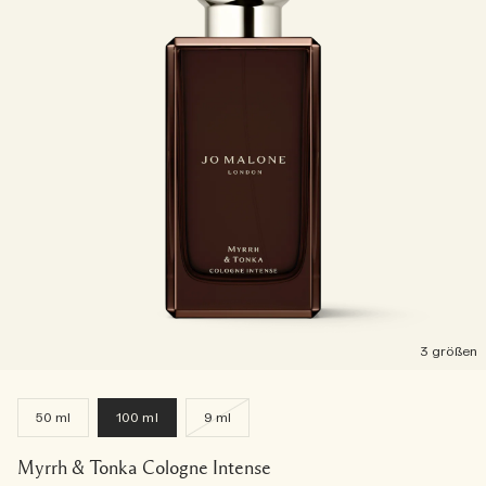
3 größen
50 ml
100 ml
9 ml
Myrrh & Tonka Cologne Intense