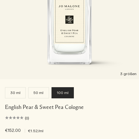
3 größen
30 ml
50 ml
100 ml
English Pear & Sweet Pea Cologne
(0)
€152.00
|
€1.52
/ml