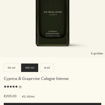
3 größen
50 ml
100 ml
9 ml
Cypress & Grapevine Cologne Intense
(1)
€205.00
|
€2.05
/ml