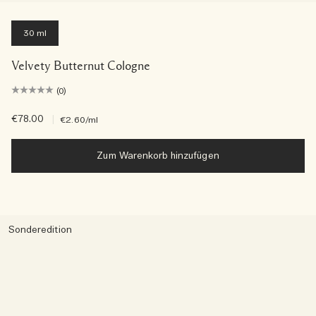
30 ml
Velvety Butternut Cologne
(0)
€78.00
|
€2.60
/ml
Zum Warenkorb hinzufügen
Sonderedition