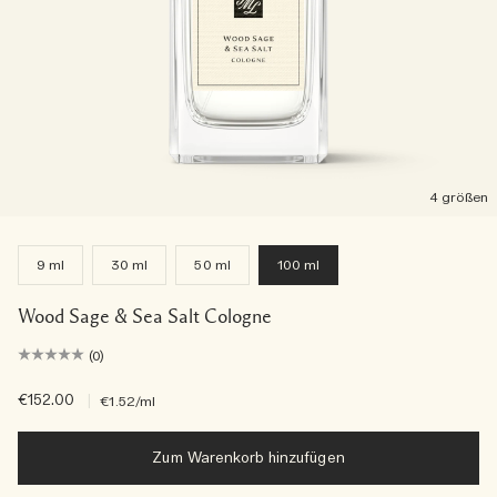
4 größen
9 ml
30 ml
50 ml
100 ml
Wood Sage & Sea Salt Cologne
(0)
€152.00
|
€1.52
/ml
Zum Warenkorb hinzufügen