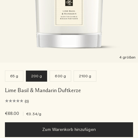
4 größen
65 g
200 g
600 g
2100 g
Lime Basil & Mandarin Duftkerze
(0)
€68.00
|
€0.34
/g
Zum Warenkorb hinzufügen