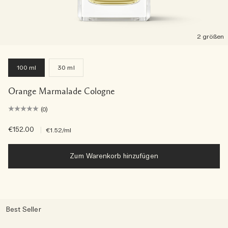
2 größen
100 ml
30 ml
Orange Marmalade Cologne
(0)
€152.00
|
€1.52
/ml
Zum Warenkorb hinzufügen
Best Seller