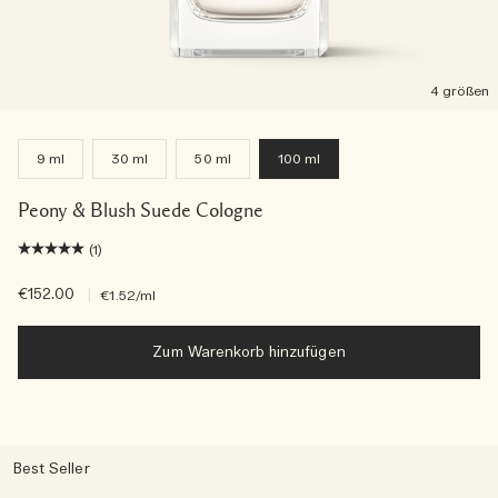
4 größen
9 ml
30 ml
50 ml
100 ml
Peony & Blush Suede Cologne
(1)
€152.00
|
€1.52
/ml
Zum Warenkorb hinzufügen
Best Seller