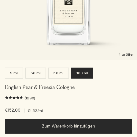
4 größen
9 ml
30 ml
50 ml
100 ml
English Pear & Freesia Cologne
(1290)
€152.00
|
€1.52
/ml
Zum Warenkorb hinzufügen