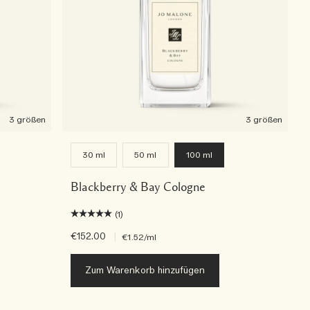
3 größen
3 größen
30 ml
50 ml
100 ml
Blackberry & Bay Cologne
(1)
€152.00
|
€1.52
/ml
Zum Warenkorb hinzufügen