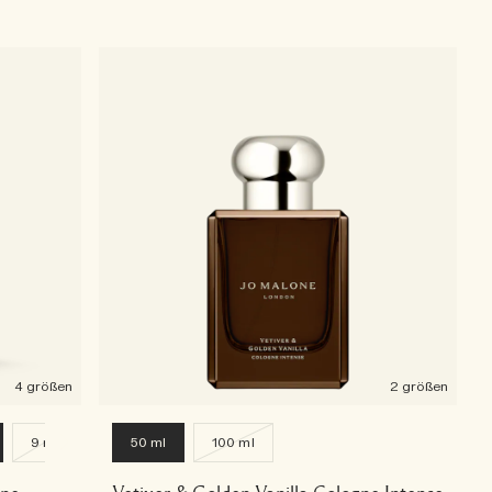
4 größen
2 größen
9 ml
50 ml
100 ml