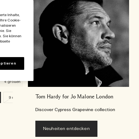
rte Inhalte,
 Ihre Cookie-
nalisieren
ie. Sie
n. Sie können
bseite
ptieren
4 größen
Tom Hardy for Jo Malone London​
9 ml
Discover Cypress Grapevine collection
Neuheiten entdecken