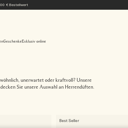
200 € Bestellwert
en
Geschenke
Exklusiv online
ewöhnlich, unerwartet oder kraftvoll? Unsere
ntdecken Sie unsere Auswahl an Herrendüften.
Best Seller