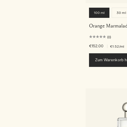
100 ml
30 ml
Orange Marmalad
(0)
€152.00
|
€1.52
/ml
Zum Warenkorb h