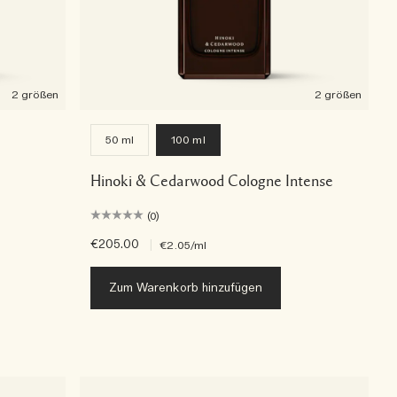
2 größen
2 größen
50 ml
100 ml
Hinoki & Cedarwood Cologne Intense
(0)
€205.00
|
€2.05
/ml
Zum Warenkorb hinzufügen