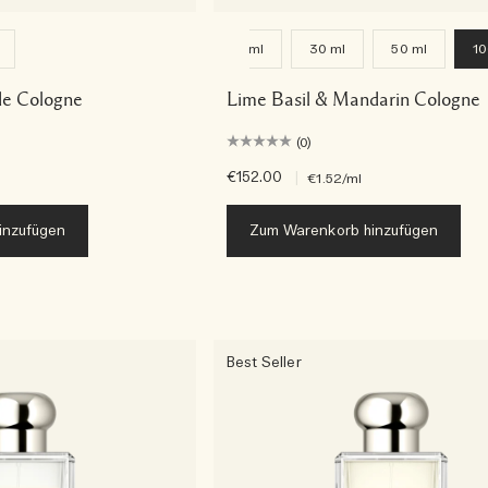
9 ml
30 ml
50 ml
10
e Cologne
Lime Basil & Mandarin Cologne
(0)
€152.00
|
€1.52
/ml
inzufügen
Zum Warenkorb hinzufügen
Best Seller