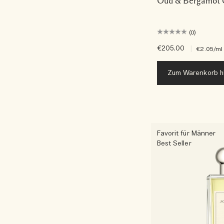
Oud & Bergamot C
(0)
€205.00
|
€2.05
/ml
Zum Warenkorb h
Favorit für Männer
Best Seller