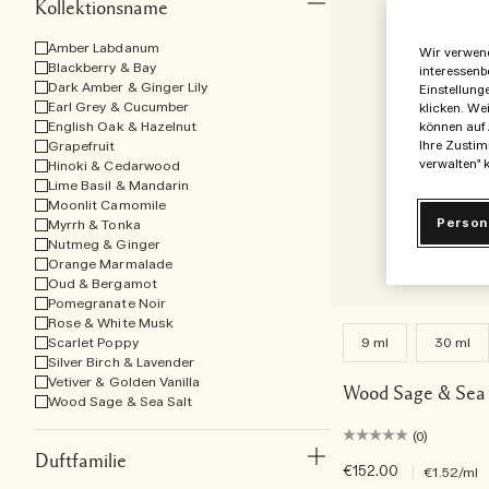
Kollektionsname
Amber Labdanum
Wir verwend
Blackberry & Bay
interessenb
Dark Amber & Ginger Lily
Einstellung
Earl Grey & Cucumber
klicken. We
English Oak & Hazelnut
können auf 
Grapefruit
Ihre Zustim
verwalten" k
Hinoki & Cedarwood
Lime Basil & Mandarin
Moonlit Camomile
Person
Myrrh & Tonka
Nutmeg & Ginger
Orange Marmalade
Oud & Bergamot
Pomegranate Noir
Rose & White Musk
Scarlet Poppy
9 ml
30 ml
Silver Birch & Lavender
Vetiver & Golden Vanilla
Wood Sage & Sea 
Wood Sage & Sea Salt
(0)
Duftfamilie
€152.00
|
€1.52
/ml