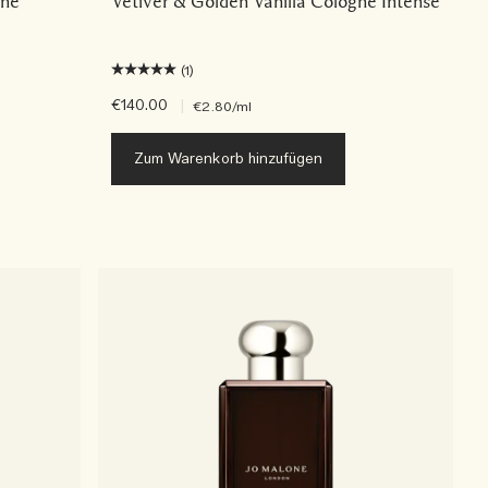
gne
Vetiver & Golden Vanilla Cologne Intense
(1)
€140.00
|
€2.80
/ml
Zum Warenkorb hinzufügen