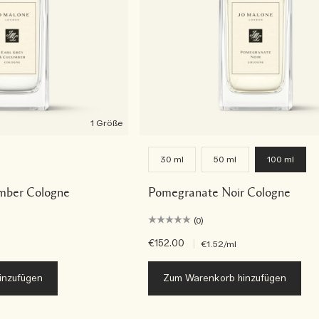
1 Größe
30 ml
50 ml
100 ml
mber Cologne
Pomegranate Noir Cologne
(0)
€152.00
|
€1.52
/ml
inzufügen
Zum Warenkorb hinzufügen