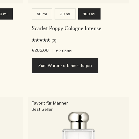
0 ml
50 ml
30 ml
100 ml
Scarlet Poppy Cologne Intense
(2)
€205.00
|
€2.05
/ml
Zum Warenkorb hinzufügen
Favorit für Männer
Best Seller