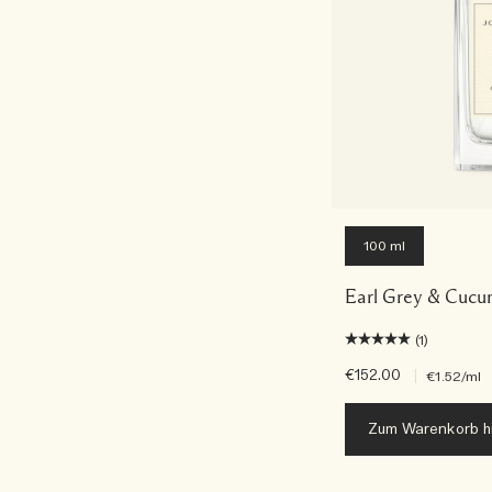
100 ml
Earl Grey & Cucu
(1)
€152.00
|
€1.52
/ml
Zum Warenkorb h