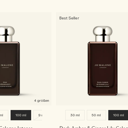
Best Seller
4 größen
ml
100 ml
9 ml
30 ml
50 ml
100 ml