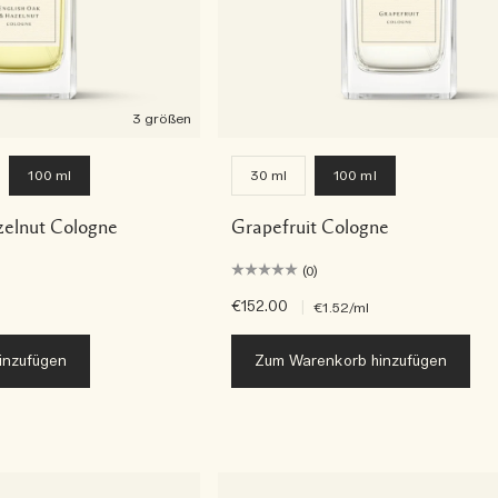
3 größen
100 ml
30 ml
100 ml
zelnut Cologne
Grapefruit Cologne
(0)
€152.00
|
€1.52
/ml
inzufügen
Zum Warenkorb hinzufügen