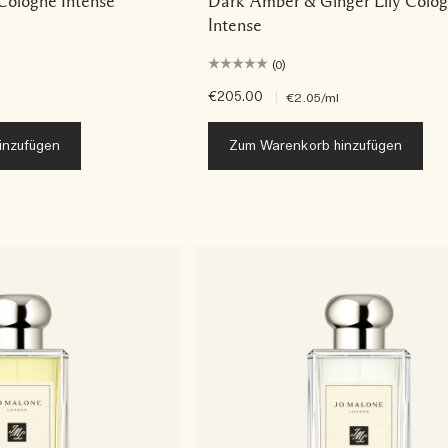
ologne Intense
Dark Amber & Ginger Lily Colo
Intense
(0)
€205.00
|
€2.05
/ml
inzufügen
Zum Warenkorb hinzufügen