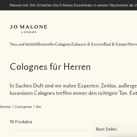
Reisen mit Stil: Erhalten Sie 5 Reise-Essentials in einem Täschchen ab 
Neu und beliebt
Bestseller
Colognes
Zuhause & Kerzen
Bad & Körper
Herr
Colognes für Herren
In Sachen Duft sind wir wahre Experten. Zeitlos, außerg
luxuriösen Colognes treffen immer den richtigen Ton. E
Home
/
Colognes
/
ihn
19 Produkte
Best Seller