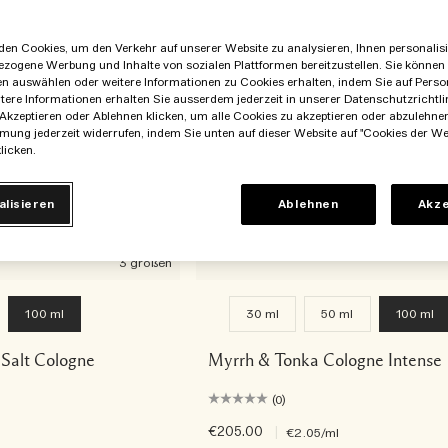
en Cookies, um den Verkehr auf unserer Website zu analysieren, Ihnen personalisie
ezogene Werbung und Inhalte von sozialen Plattformen bereitzustellen. Sie können
en auswählen oder weitere Informationen zu Cookies erhalten, indem Sie auf Perso
itere Informationen erhalten Sie ausserdem jederzeit in unserer Datenschutzrichtlin
Akzeptieren oder Ablehnen klicken, um alle Cookies zu akzeptieren oder abzulehne
mung jederzeit widerrufen, indem Sie unten auf dieser Website auf "Cookies der We
licken.
alisieren
Ablehnen
Akze
3 größen
100 ml
30 ml
50 ml
100 ml
Salt Cologne
Myrrh & Tonka Cologne Intense
(0)
€205.00
|
€2.05
/ml