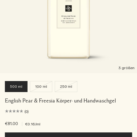
3 größen
500 ml
100 ml
250 ml
English Pear & Freesia Körper- und Handwaschgel
(0)
€81.00
|
€0.16
/ml