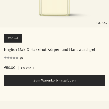
1 Größe
250 ml
English Oak & Hazelnut Körper- und Handwaschgel
(0)
€50.00
|
€0.20
/ml
Zum Warenkorb hinzufügen