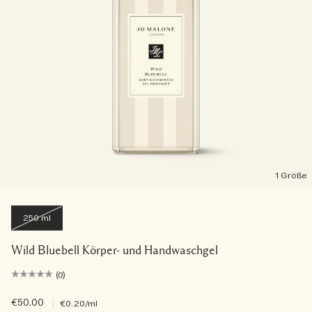
1 Größe
250 ml
Wild Bluebell Körper- und Handwaschgel
(0)
€50.00
|
€0.20
/ml