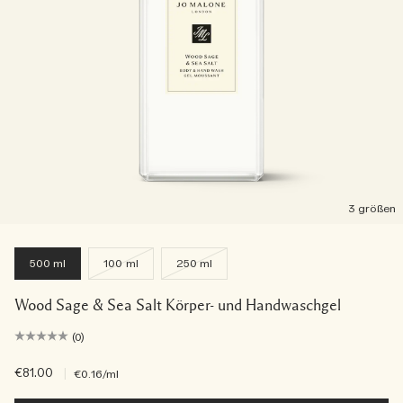
3 größen
500 ml
100 ml
250 ml
Wood Sage & Sea Salt Körper- und Handwaschgel
(0)
€81.00
|
€0.16
/ml