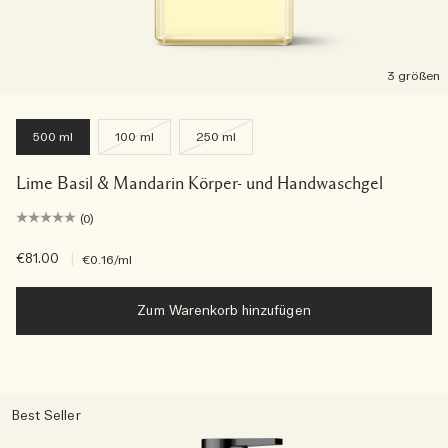
3 größen
500 ml
100 ml
250 ml
Lime Basil & Mandarin Körper- und Handwaschgel
(0)
€81.00
|
€0.16
/ml
Zum Warenkorb hinzufügen
Best Seller