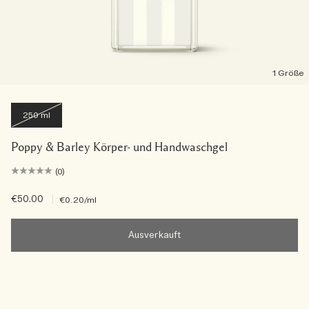
1 Größe
250 ml
Poppy & Barley Körper- und Handwaschgel
(0)
€50.00
|
€0.20
/ml
Ausverkauft