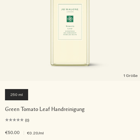
1 Größe
250 ml
Green Tomato Leaf Handreinigung
(0)
€50.00
|
€0.20
/ml