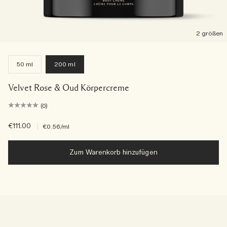
2 größen
50 ml
200 ml
Velvet Rose & Oud Körpercreme
(0)
€111.00
|
€0.56
/ml
Zum Warenkorb hinzufügen