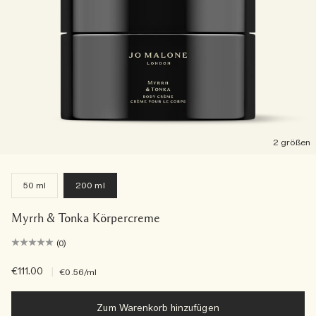
2 größen
50 ml
200 ml
Myrrh & Tonka Körpercreme
(0)
€111.00
|
€0.56
/ml
Zum Warenkorb hinzufügen