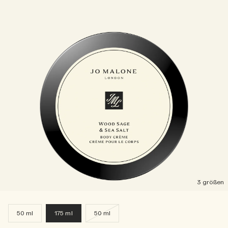
3 größen
50 ml
175 ml
50 ml