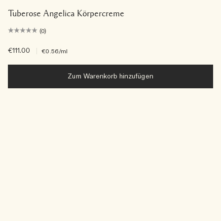
Tuberose Angelica Körpercreme
(0)
€111.00
|
€0.56
/ml
Zum Warenkorb hinzufügen