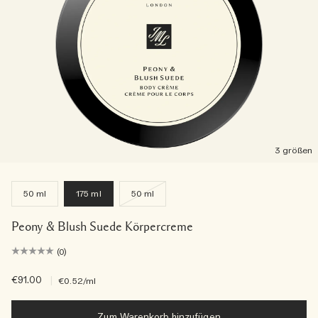
3 größen
50 ml
175 ml
50 ml
Peony & Blush Suede Körpercreme
(0)
€91.00
|
€0.52
/ml
Zum Warenkorb hinzufügen