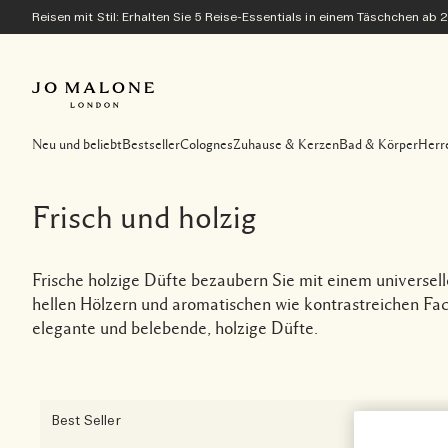
Reisen mit Stil: Erhalten Sie 5 Reise-Essentials in einem Täschchen ab 
Neu und beliebt
Bestseller
Colognes
Zuhause & Kerzen
Bad & Körper
Herr
Frisch und holzig
Frische holzige Düfte bezaubern Sie mit einem universel
hellen Hölzern und aromatischen wie kontrastreichen Fac
elegante und belebende, holzige Düfte.
Best Seller