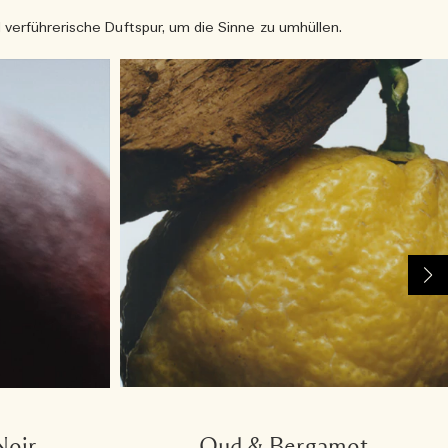
 verführerische Duftspur, um die Sinne zu umhüllen.
Noir
Oud & Bergamot