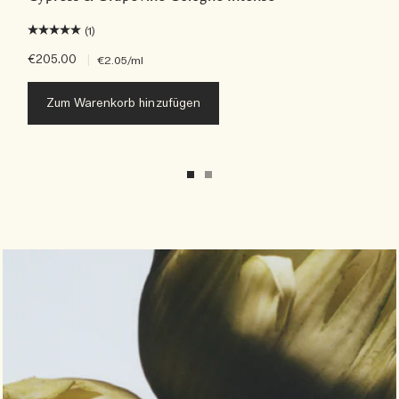
(1)
€205.00
|
€2.05
/ml
Zum Warenkorb hinzufügen