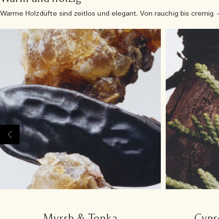
Warme Holzdüfte sind zeitlos und elegant. Von rauchig bis cremig –
Myrrh & Tonka
Cypr