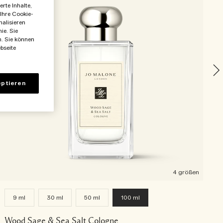
rte Inhalte,
 Ihre Cookie-
P
nalisieren
ie. Sie
n. Sie können
bseite
ptieren
4 größen
9 ml
30 ml
50 ml
100 ml
Wood Sage & Sea Salt Cologne