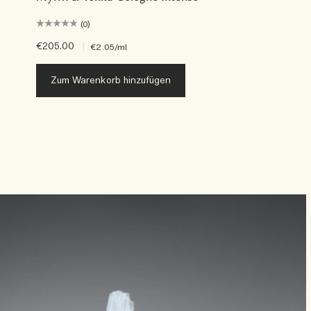
(0)
€205.00
|
€2.05
/ml
Zum Warenkorb hinzufügen