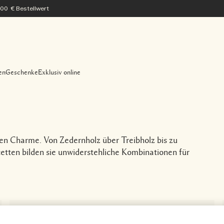
200 € Bestellwert
en
Geschenke
Exklusiv online
len Charme. Von Zedernholz über Treibholz bis zu
etten bilden sie unwiderstehliche Kombinationen für
Favorit für Männer
Best Seller