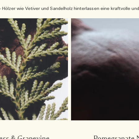
 Hölzer wie Vetiver und Sandelholz hinterlassen eine kraftvolle und
ess & Grapevine
Pomegranate 