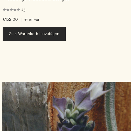
(0)
€152.00
|
€
€1.52
/ml
Zum Warenkorb hinzufügen