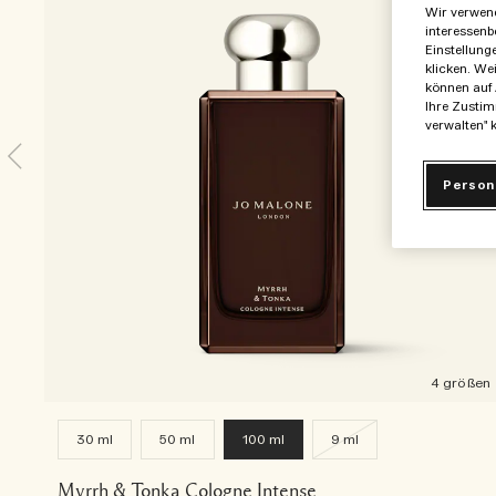
Wir verwend
interessenb
Einstellung
klicken. We
können auf 
Ihre Zustim
verwalten" k
Person
4 größen
30 ml
50 ml
100 ml
9 ml
Myrrh & Tonka Cologne Intense