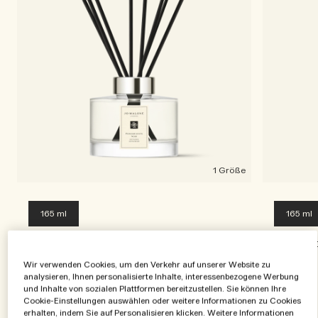
Die Geschichte entdecken
Basil Neroli​
Reichhaltig und floral
Zubehör für Kerzen
Vitamin E Kollektion
Holzig
1 Größe
165 ml
165 ml
Pomegranate Noir Duftstäbchen-
English 
Diffuser
Diffuser
Wir verwenden Cookies, um den Verkehr auf unserer Website zu
analysieren, Ihnen personalisierte Inhalte, interessenbezogene Werbung
(0)
und Inhalte von sozialen Plattformen bereitzustellen. Sie können Ihre
Cookie-Einstellungen auswählen oder weitere Informationen zu Cookies
erhalten, indem Sie auf Personalisieren klicken. Weitere Informationen
€95.00
|
€95.00
|
€0.58
/ml