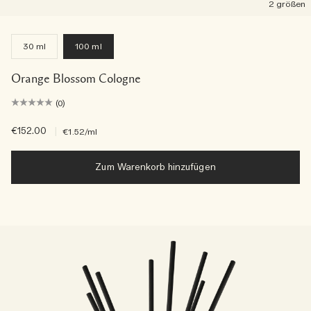
2 größen
30 ml
100 ml
Orange Blossom Cologne
(0)
€152.00
|
€1.52
/ml
Zum Warenkorb hinzufügen