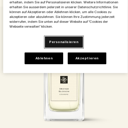
Die Geschichte entdecken
erhalten, indem Sie auf Personalisieren klicken. Weitere Informationen
erhalten Sie ausserdem jederzeit in unserer Datenschutzrichtlinie. Sie
Basil Neroli​
Reichhaltig und floral
Zubehör für Kerzen
Vitamin E Kollektion
können auf Akzeptieren oder Ablehnen klicken, um alle Cookies zu
akzeptieren oder abzulehnen. Sie können Ihre Zustimmung jederzeit
widerrufen, indem Sie unten auf dieser Website auf "Cookies der
Holzig
Webseite verwalten" klicken.
Personalisieren
Ablehnen
Akzeptieren