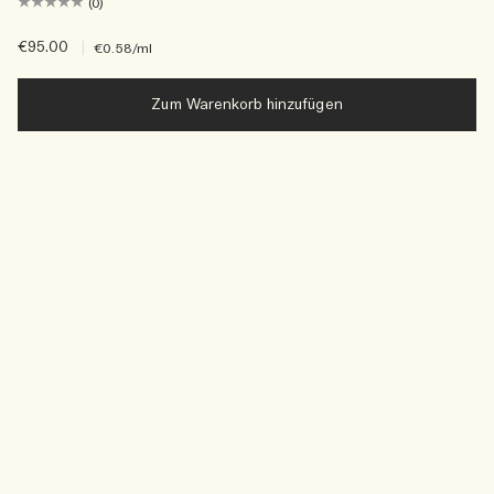
(0)
€95.00
|
€0.58
/ml
Zum Warenkorb hinzufügen