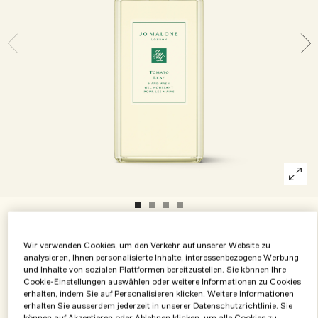
Die Geschichte entdecken
Basil Neroli​
Reichhaltig und floral
Zubehör für Kerzen
Vitamin E Kollektion
Holzig
€50.00
€0.20
/ml
250 ml
Wir verwenden Cookies, um den Verkehr auf unserer Website zu
analysieren, Ihnen personalisierte Inhalte, interessenbezogene Werbung
250 ml
und Inhalte von sozialen Plattformen bereitzustellen. Sie können Ihre
€50.00
Cookie-Einstellungen auswählen oder weitere Informationen zu Cookies
erhalten, indem Sie auf Personalisieren klicken. Weitere Informationen
erhalten Sie ausserdem jederzeit in unserer Datenschutzrichtlinie. Sie