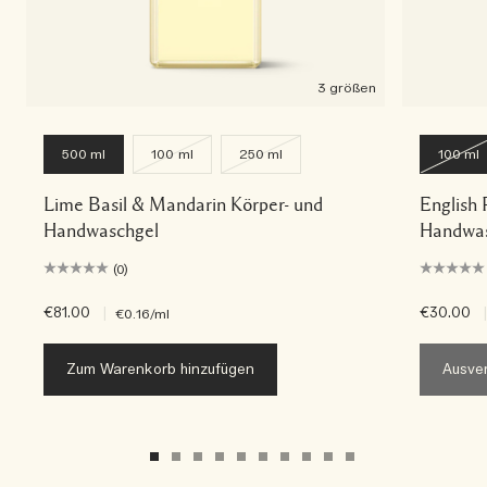
3 größen
500 ml
100 ml
250 ml
100 ml
Lime Basil & Mandarin Körper- und
English 
Handwaschgel
Handwas
(0)
€81.00
|
€30.00
|
€0.16
/ml
Zum Warenkorb hinzufügen
Ausver