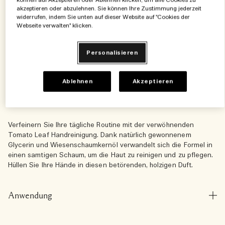
können auf Akzeptieren oder Ablehnen klicken, um alle Cookies zu
Zum Warenkorb hinzufügen
akzeptieren oder abzulehnen. Sie können Ihre Zustimmung jederzeit
widerrufen, indem Sie unten auf dieser Website auf "Cookies der
Webseite verwalten" klicken.
5 Complimentary travel essentials​
Receive five bestseller essentials in a pouch
Personalisieren
when you spend 200 €
Ablehnen
Akzeptieren
Produktdetails
Verfeinern Sie Ihre tägliche Routine mit der verwöhnenden
Tomato Leaf Handreinigung. Dank natürlich gewonnenem
Glycerin und Wiesenschaumkernöl verwandelt sich die Formel in
einen samtigen Schaum, um die Haut zu reinigen und zu pflegen.
Hüllen Sie Ihre Hände in diesen betörenden, holzigen Duft.
Anwendung