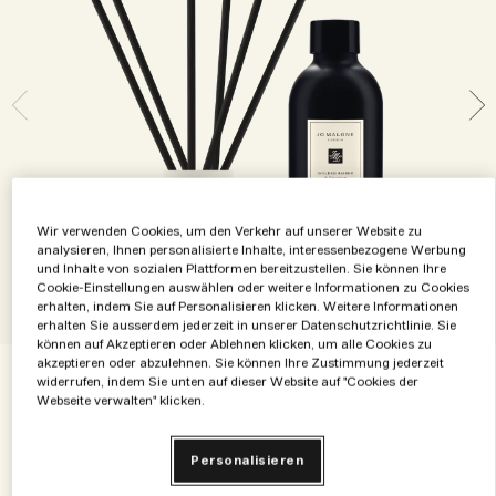
Die Geschichte entdecken
Basil Neroli​
Reichhaltig und floral
Zubehör für Kerzen
Vitamin E Kollektion
Holzig
Wir verwenden Cookies, um den Verkehr auf unserer Website zu
analysieren, Ihnen personalisierte Inhalte, interessenbezogene Werbung
und Inhalte von sozialen Plattformen bereitzustellen. Sie können Ihre
Cookie-Einstellungen auswählen oder weitere Informationen zu Cookies
erhalten, indem Sie auf Personalisieren klicken. Weitere Informationen
erhalten Sie ausserdem jederzeit in unserer Datenschutzrichtlinie. Sie
können auf Akzeptieren oder Ablehnen klicken, um alle Cookies zu
akzeptieren oder abzulehnen. Sie können Ihre Zustimmung jederzeit
widerrufen, indem Sie unten auf dieser Website auf "Cookies der
€170.00
€0.49
/ml
350 ml
Webseite verwalten" klicken.
350 ml
Personalisieren
€170.00