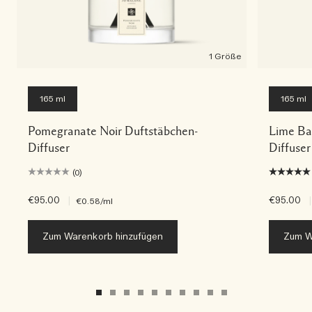
1 Größe
165 ml
165 ml
Pomegranate Noir Duftstäbchen-
Lime Ba
Diffuser
Diffuser
(0)
€95.00
|
€95.00
|
€0.58
/ml
Zum Warenkorb hinzufügen
Zum W