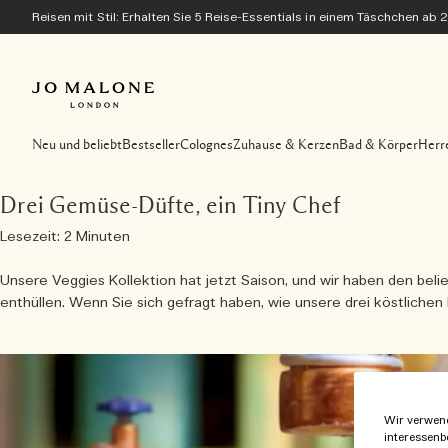
Reisen mit Stil: Erhalten Sie 5 Reise-Essentials in einem Täschchen ab 
Neu und beliebt
Bestseller
Colognes
Zuhause & Kerzen
Bad & Körper
Herr
Drei Gemüse-Düfte, ein Tiny Chef
Lesezeit: 2 Minuten
Unsere Veggies Kollektion hat jetzt Saison, und wir haben den be
enthüllen. Wenn Sie sich gefragt haben, wie unsere drei köstlichen 
Wir verwend
interessenb