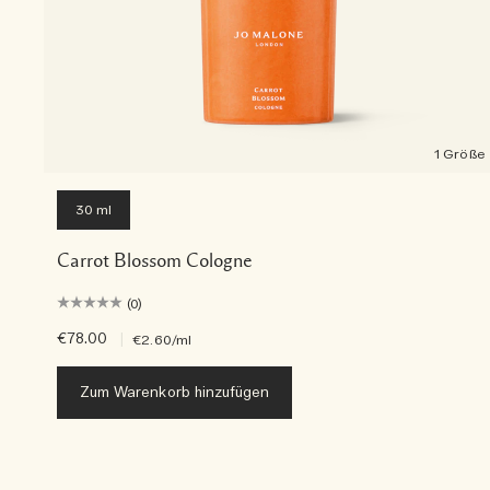
1 Größe
30 ml
Carrot Blossom Cologne
(0)
€78.00
|
€2.60
/ml
Zum Warenkorb hinzufügen