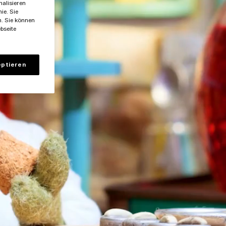
nalisieren
ie. Sie
n. Sie können
bseite
ptieren