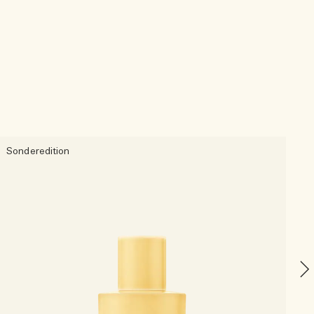
Sonderedition
G