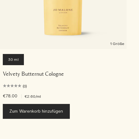
1 Größe
30 ml
Velvety Butternut Cologne
(0)
€78.00
|
€
€2.60
/ml
Zum Warenkorb hinzufügen