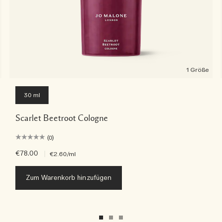
1 Größe
30 ml
Scarlet Beetroot Cologne
(0)
€78.00
|
€2.60
/ml
Zum Warenkorb hinzufügen