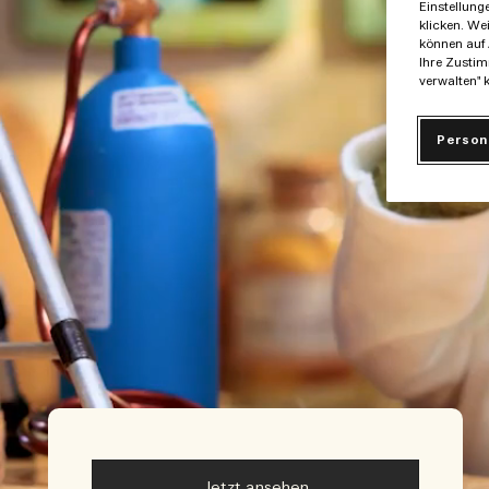
Einstellung
klicken. We
können auf 
Ihre Zustim
verwalten" k
Person
Jetzt ansehen