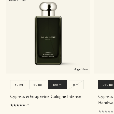
Best Seller
4 größen
30 ml
50 ml
100 ml
9 ml
250 ml
Cypress & Grapevine Cologne Intense
Cypress
Handwas
(1)