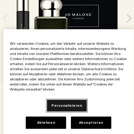
Die Geschichte entdecken
Basil Neroli​
Reichhaltig und floral
Zubehör für Kerzen
Vitamin E Kollektion
Holzig
Wir verwenden Cookies, um den Verkehr auf unserer Website zu
analysieren, Ihnen personalisierte Inhalte, interessenbezogene Werbung
und Inhalte von sozialen Plattformen bereitzustellen. Sie können Ihre
Cookie-Einstellungen auswählen oder weitere Informationen zu Cookies
erhalten, indem Sie auf Personalisieren klicken. Weitere Informationen
erhalten Sie ausserdem jederzeit in unserer Datenschutzrichtlinie. Sie
können auf Akzeptieren oder Ablehnen klicken, um alle Cookies zu
akzeptieren oder abzulehnen. Sie können Ihre Zustimmung jederzeit
widerrufen, indem Sie unten auf dieser Website auf "Cookies der
Webseite verwalten" klicken.
€140.00
€140.00
/Maßeinheit
Personalisieren
Zum Warenkorb hinzufügen
Ablehnen
Akzeptieren