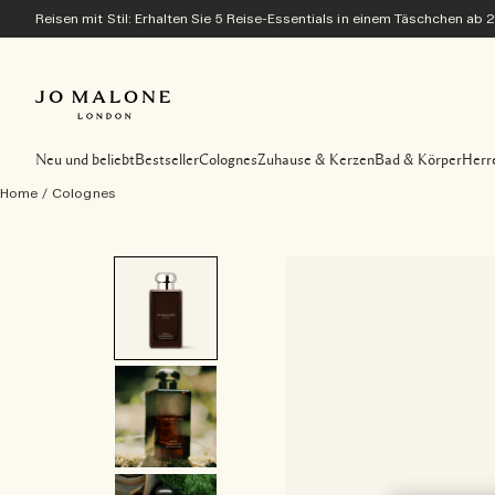
Reisen mit Stil: Erhalten Sie 5 Reise-Essentials in einem Täschchen ab 
Neu und beliebt
Bestseller
Colognes
Zuhause & Kerzen
Bad & Körper
Herr
Home
/
Colognes