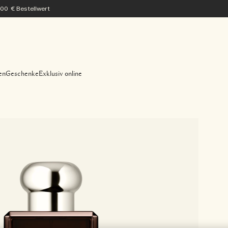
200 € Bestellwert
en
Geschenke
Exklusiv online