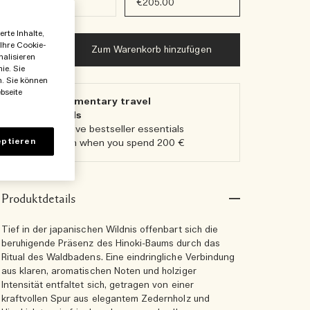
€145.00
€205.00
rte Inhalte,
 Ihre Cookie-
Zum Warenkorb hinzufügen
nalisieren
ie. Sie
n. Sie können
bseite
5 Complimentary travel
essentials​
Receive five bestseller essentials
ptieren
in a pouch when you spend 200 €
Produktdetails
Tief in der japanischen Wildnis offenbart sich die
beruhigende Präsenz des Hinoki-Baums durch das
Ritual des Waldbadens. Eine eindringliche Verbindung
aus klaren, aromatischen Noten und holziger
Intensität entfaltet sich, getragen von einer
kraftvollen Spur aus elegantem Zedernholz und