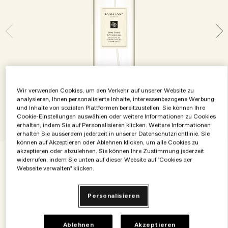
Die Geschichte entdecken
Basil Neroli​
Reichhaltig und floral
Zubehör für Kerzen
Vitamin E Kollektion
Holzig
Wir verwenden Cookies, um den Verkehr auf unserer Website zu
analysieren, Ihnen personalisierte Inhalte, interessenbezogene Werbung
und Inhalte von sozialen Plattformen bereitzustellen. Sie können Ihre
Cookie-Einstellungen auswählen oder weitere Informationen zu Cookies
erhalten, indem Sie auf Personalisieren klicken. Weitere Informationen
erhalten Sie ausserdem jederzeit in unserer Datenschutzrichtlinie. Sie
können auf Akzeptieren oder Ablehnen klicken, um alle Cookies zu
akzeptieren oder abzulehnen. Sie können Ihre Zustimmung jederzeit
widerrufen, indem Sie unten auf dieser Website auf "Cookies der
€53.00
€0.53
/ml
100 ml
Webseite verwalten" klicken.
100 ml
50 ml
Personalisieren
€53.00
€28.00
Ablehnen
Akzeptieren