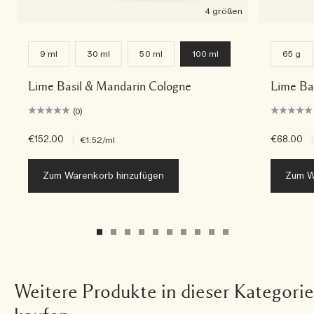
4 größen
9 ml
30 ml
50 ml
100 ml
65 g
Lime Basil & Mandarin Cologne
Lime Ba
(0)
€152.00
|
€68.00
|
€1.52
/ml
Zum Warenkorb hinzufügen
Zum W
Weitere Produkte in dieser Kategorie