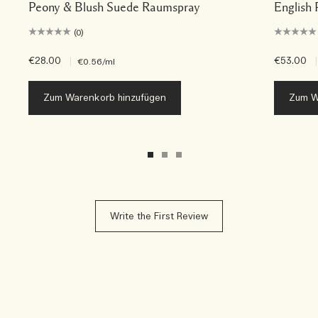
Peony & Blush Suede Raumspray
English
(0)
€28.00
|
€53.00
|
€0.56
/ml
Zum Warenkorb hinzufügen
Zum W
Write the First Review