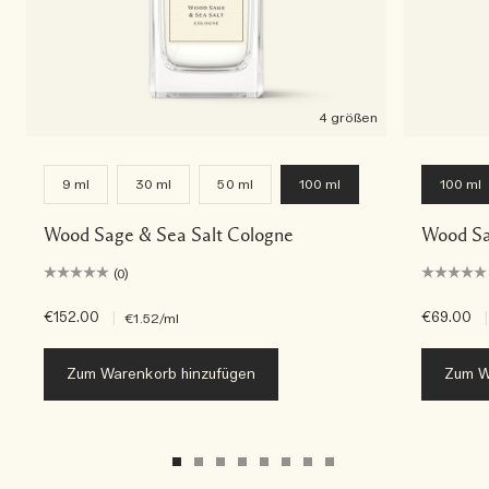
4 größen
9 ml
30 ml
50 ml
100 ml
100 ml
Wood Sage & Sea Salt Cologne
Wood Sa
(0)
€152.00
|
€69.00
|
€1.52
/ml
Zum Warenkorb hinzufügen
Zum W