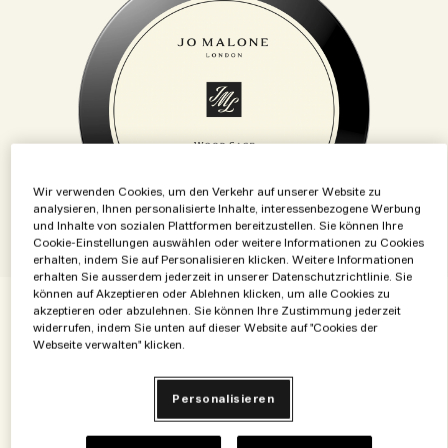
Die Geschichte entdecken
Basil Neroli​
Reichhaltig und floral
Zubehör für Kerzen
Vitamin E Kollektion
Holzig
Wir verwenden Cookies, um den Verkehr auf unserer Website zu
analysieren, Ihnen personalisierte Inhalte, interessenbezogene Werbung
und Inhalte von sozialen Plattformen bereitzustellen. Sie können Ihre
Cookie-Einstellungen auswählen oder weitere Informationen zu Cookies
erhalten, indem Sie auf Personalisieren klicken. Weitere Informationen
erhalten Sie ausserdem jederzeit in unserer Datenschutzrichtlinie. Sie
können auf Akzeptieren oder Ablehnen klicken, um alle Cookies zu
€91.00
€0.52
/ml
175 ml
akzeptieren oder abzulehnen. Sie können Ihre Zustimmung jederzeit
widerrufen, indem Sie unten auf dieser Website auf "Cookies der
Webseite verwalten" klicken.
50 ml
175 ml
€41.00
€91.00
Personalisieren
50 ml