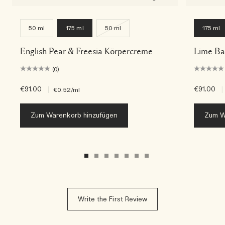
50 ml
175 ml
50 ml
175 ml
English Pear & Freesia Körpercreme
Lime Ba
(0)
€91.00
|
€91.00
|
€0.52
/ml
Zum Warenkorb hinzufügen
Zum W
Write the First Review