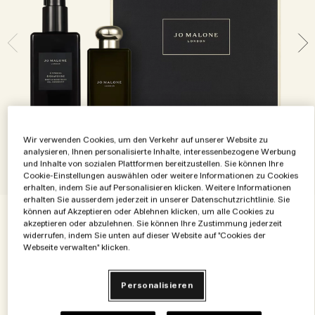
Die Geschichte entdecken
Basil Neroli​
Reichhaltig und floral
Zubehör für Kerzen
Vitamin E Kollektion
Holzig
Wir verwenden Cookies, um den Verkehr auf unserer Website zu
analysieren, Ihnen personalisierte Inhalte, interessenbezogene Werbung
und Inhalte von sozialen Plattformen bereitzustellen. Sie können Ihre
Cookie-Einstellungen auswählen oder weitere Informationen zu Cookies
erhalten, indem Sie auf Personalisieren klicken. Weitere Informationen
erhalten Sie ausserdem jederzeit in unserer Datenschutzrichtlinie. Sie
können auf Akzeptieren oder Ablehnen klicken, um alle Cookies zu
akzeptieren oder abzulehnen. Sie können Ihre Zustimmung jederzeit
€220.00
€220.00
/Maßeinheit
widerrufen, indem Sie unten auf dieser Website auf "Cookies der
Webseite verwalten" klicken.
Ausverkauft
Personalisieren