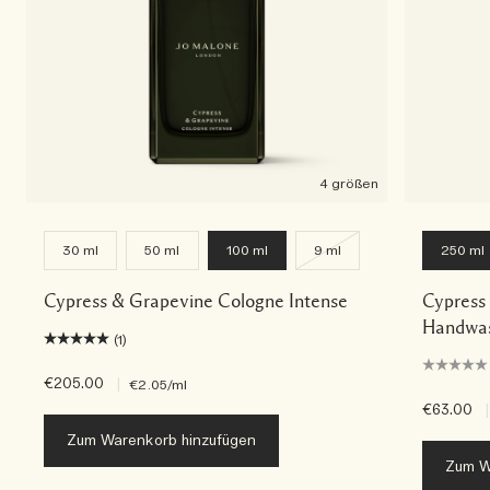
4 größen
30 ml
50 ml
100 ml
9 ml
250 ml
Cypress & Grapevine Cologne Intense
Cypress
Handwas
(1)
€205.00
|
€2.05
/ml
€63.00
|
Zum Warenkorb hinzufügen
Zum W