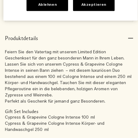
5 Complimentary travel essentials​
Ablehnen
Akzeptieren
Receive five bestseller essentials in a pouch
when you spend 200 CHF
Produktdetails
Feiern Sie den Vatertag mit unserem Limited Edition
Geschenkset für den ganz besonderen Mann in Ihrem Leben.
Lassen Sie sich von unserem Cypress & Grapevine Cologne
Intense in seinen Bann ziehen – mit diesem luxuriösen Duo
bestehend aus einem 100 ml Cologne Intense und einem 250 ml
Körper- und Handwaschgel. Tauchen Sie mit dieser eleganten
Pflegeroutine ein in die belebenden, holzigen Aromen von
Zypresse und Weinrebe.
Perfekt als Geschenk für jemand ganz Besonderen.
Gift Set Includes
Cypress & Grapevine Cologne Intense 100 ml
Cypress & Grapevine Cologne Intense Körper- und
Handwaschgel 250 ml