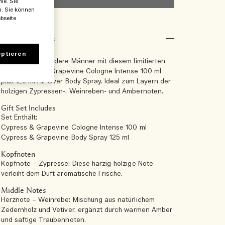
ie. Sie
n. Sie können
bseite
Produktdetails
ptieren
Feiern Sie besondere Männer mit diesem limitierten
Set: Cypress & Grapevine Cologne Intense 100 ml
plus 125 ml All-Over Body Spray. Ideal zum Layern der
holzigen Zypressen-, Weinreben- und Ambernoten.
Gift Set Includes
Set Enthält:
Cypress & Grapevine Cologne Intense 100 ml
Cypress & Grapevine Body Spray 125 ml
Kopfnoten
Kopfnote – Zypresse: Diese harzig-holzige Note
verleiht dem Duft aromatische Frische.
Middle Notes
Herznote – Weinrebe: Mischung aus natürlichem
Zedernholz und Vetiver, ergänzt durch warmen Amber
und saftige Traubennoten.