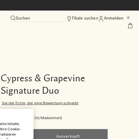
Suchen
Filiale suchen
Anmelden
0
Cypress & Grapevine
Signature Duo
Sei der Erste, der eine Bewertung schreibt
€220.00
€220.00
/Maßeinheit
rte Inhalte,
 Ihre Cookie-
nalisieren
Ausverkauft