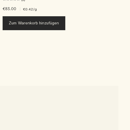
€83.00
|
€
€0.42
/g
Zum Warenkorb hinzufügen
N
S