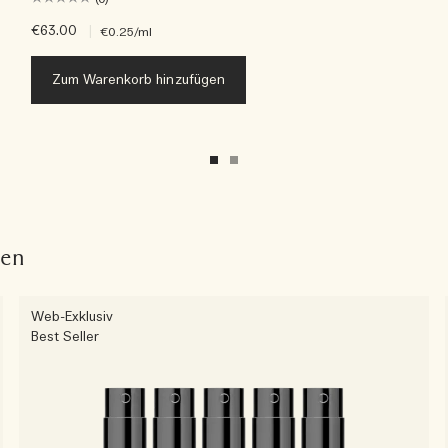
€63.00
|
€0.25
/ml
Zum Warenkorb hinzufügen
fen
Web-Exklusiv
Best Seller