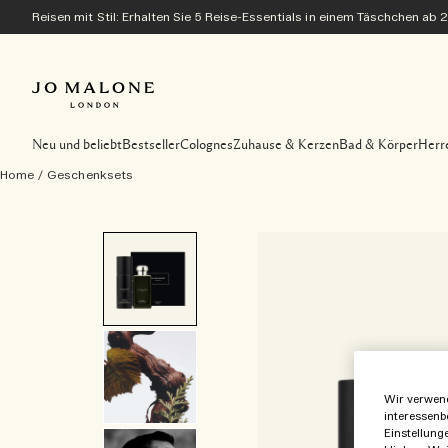
Reisen mit Stil: Erhalten Sie 5 Reise-Essentials in einem Täschchen ab 
Neu und beliebt
Bestseller
Colognes
Zuhause & Kerzen
Bad & Körper
Herr
Home
/
Geschenksets
Wir verwend
interessenb
Einstellung