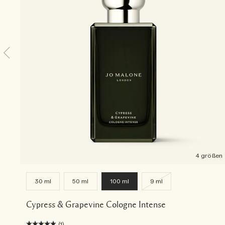
4 größen
30 ml
50 ml
100 ml
9 ml
Cypress & Grapevine Cologne Intense
(1)