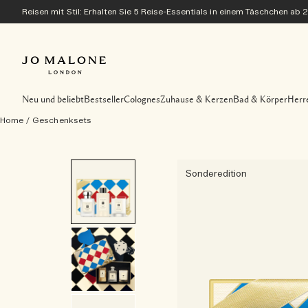
Reisen mit Stil: Erhalten Sie 5 Reise-Essentials in einem Täschchen ab 
Neu und beliebt
Bestseller
Colognes
Zuhause & Kerzen
Bad & Körper
Herr
Home
/
Geschenksets
Sonderedition