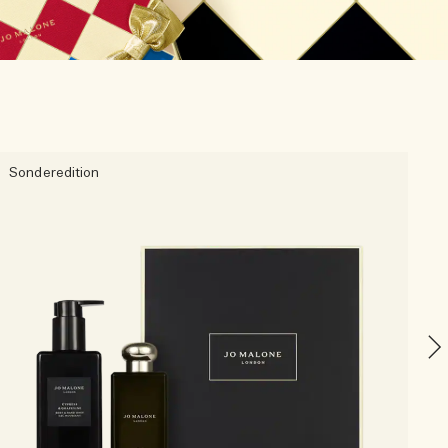
Sonderedition
C