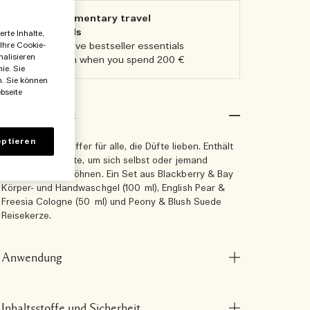
5 Complimentary travel
essentials​
rte Inhalte,
 Ihre Cookie-
Receive five bestseller essentials
nalisieren
in a pouch when you spend 200 €
ie. Sie
n. Sie können
bseite
Produktdetails
ptieren
Ein echter Volltreffer für alle, die Düfte lieben. Enthält
drei beliebte Düfte, um sich selbst oder jemand
anderen zu verwöhnen. Ein Set aus Blackberry & Bay
Körper- und Handwaschgel (100 ml), English Pear &
Freesia Cologne (50 ml) und Peony & Blush Suede
Reisekerze.
Anwendung
Inhaltsstoffe und Sicherheit