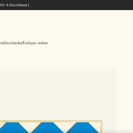
200 € Bestellwert
en
Geschenke
Exklusiv online