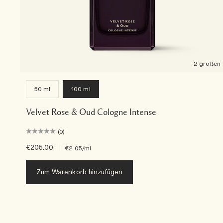
2 größen
50 ml
100 ml
Velvet Rose & Oud Cologne Intense
(0)
€205.00
|
€2.05
/ml
Zum Warenkorb hinzufügen