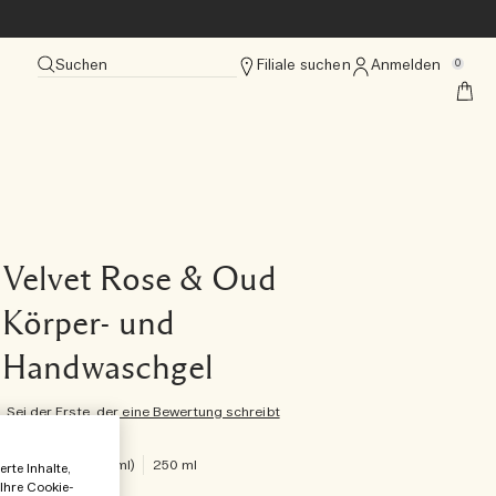
Suchen
Filiale suchen
Anmelden
0
Velvet Rose & Oud
Körper- und
Handwaschgel
Sei der Erste, der eine Bewertung schreibt
€63.00
€0.25
/ml
250 ml
rte Inhalte,
 Ihre Cookie-