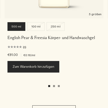
3 größen
500 ml
100 ml
250 ml
English Pear & Freesia Körper- und Handwaschgel
(0)
€81.00
|
€0.16
/ml
Zum Warenkorb hinzufügen