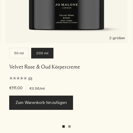
2 größen
50 ml
200 ml
Velvet Rose & Oud Körpercreme
(0)
€111.00
|
€0.56
/ml
Zum Warenkorb hinzufügen