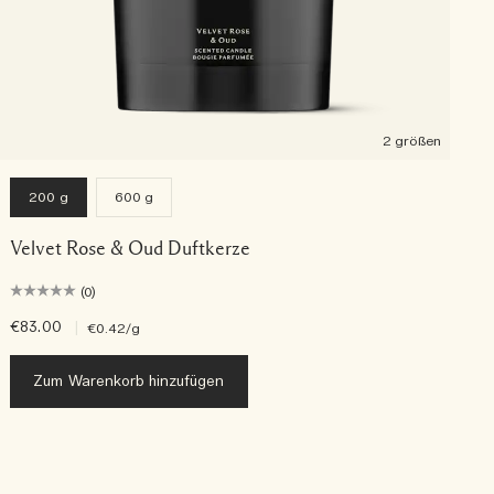
2 größen
200 g
600 g
Velvet Rose & Oud Duftkerze
(0)
€83.00
|
€
€0.42
/g
Zum Warenkorb hinzufügen