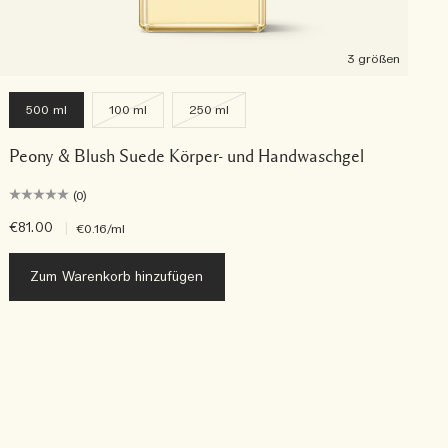
3 größen
500 ml
100 ml
250 ml
Peony & Blush Suede Körper- und Handwaschgel
(0)
€81.00
|
€
€0.16
/ml
Zum Warenkorb hinzufügen