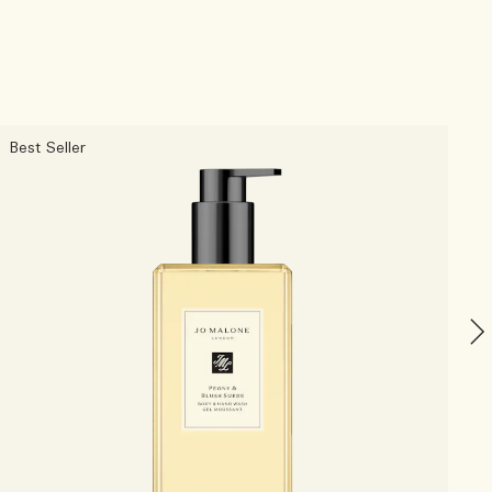
Best Seller
F
C