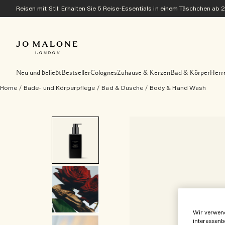
Reisen mit Stil: Erhalten Sie 5 Reise-Essentials in einem Täschchen ab 
Neu und beliebt
Bestseller
Colognes
Zuhause & Kerzen
Bad & Körper
Herr
Home
/
Bade- und Körperpflege
/
Bad & Dusche
/
Body & Hand Wash
Wir verwend
interessenb