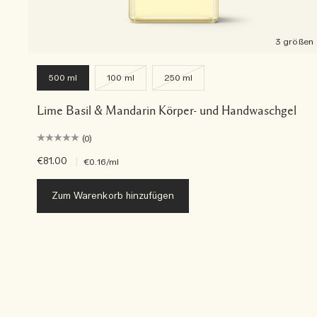
3 größen
500 ml
100 ml
250 ml
Lime Basil & Mandarin Körper- und Handwaschgel
(0)
€81.00
|
€0.16
/ml
Zum Warenkorb hinzufügen