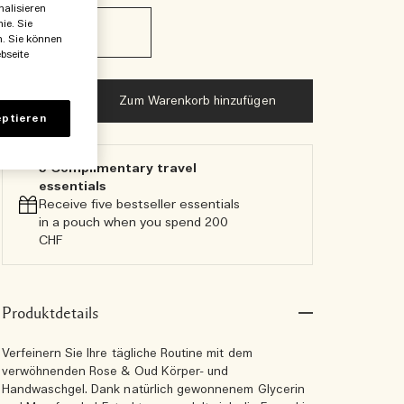
nalisieren
250 ml
ie. Sie
€63.00
n. Sie können
bseite
Zum Warenkorb hinzufügen
ptieren
5 Complimentary travel
essentials​
Receive five bestseller essentials
in a pouch when you spend 200
CHF
Produktdetails
Verfeinern Sie Ihre tägliche Routine mit dem
verwöhnenden Rose & Oud Körper- und
Handwaschgel. Dank natürlich gewonnenem Glycerin