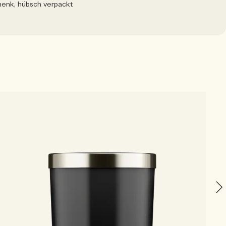
enk, hübsch verpackt
V