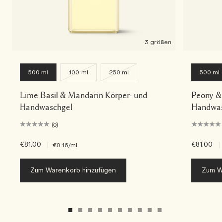
3 größen
500 ml
100 ml
250 ml
500 ml
Lime Basil & Mandarin Körper- und
Peony &
Handwaschgel
Handwas
(0)
€81.00
|
€81.00
|
€0.16
/ml
Zum Warenkorb hinzufügen
Zum W