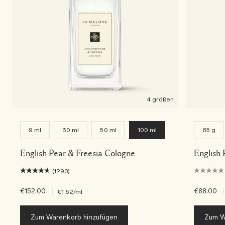
4 größen
9 ml
30 ml
50 ml
100 ml
65 g
English Pear & Freesia Cologne
English 
(1290)
€152.00
|
€68.00
|
€1.52
/ml
Zum Warenkorb hinzufügen
Zum W