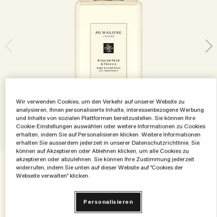
Die Geschichte entdecken
Basil Neroli​
Reichhaltig und floral
Zubehör für Kerzen
Vitamin E Kollektion
Holzig
Wir verwenden Cookies, um den Verkehr auf unserer Website zu
analysieren, Ihnen personalisierte Inhalte, interessenbezogene Werbung
und Inhalte von sozialen Plattformen bereitzustellen. Sie können Ihre
Cookie-Einstellungen auswählen oder weitere Informationen zu Cookies
erhalten, indem Sie auf Personalisieren klicken. Weitere Informationen
erhalten Sie ausserdem jederzeit in unserer Datenschutzrichtlinie. Sie
können auf Akzeptieren oder Ablehnen klicken, um alle Cookies zu
akzeptieren oder abzulehnen. Sie können Ihre Zustimmung jederzeit
widerrufen, indem Sie unten auf dieser Website auf "Cookies der
€81.00
€0.16
/ml
500 ml
Webseite verwalten" klicken.
500 ml
100 ml
Personalisieren
€81.00
€30.00