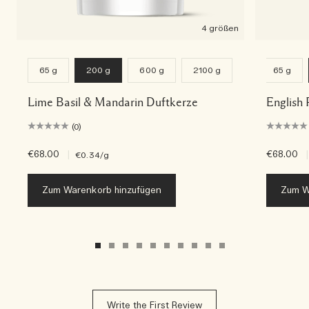
4 größen
65 g
200 g
600 g
2100 g
65 g
Lime Basil & Mandarin Duftkerze
English 
(0)
€68.00
|
€68.00
|
€0.34
/g
Zum Warenkorb hinzufügen
Zum W
Write the First Review