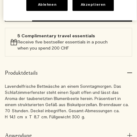
Ablehnen
Akzeptieren
Zum Warenkorb hinzufügen
5 Complimentary travel essentials​
Receive five bestseller essentials in a pouch
when you spend 200 CHF
Produktdetails
Lavendelfrische Bettwäsche an einem Sonntagmorgen. Das
Schlafzimmerfenster steht einen Spalt offen und lässt das
Aroma der taubenetzten Blumenbeete herein. Präsentiert in
einem strukturierten Gefäß aus Biskuitporzellan. Brenndauer ca.
70 Stunden. Deckel inbegriffen. Gesamt-Abmessungen ca.
H 14,1 cm x T 8,7 cm. Füllgewicht 300 g.
Anwendung