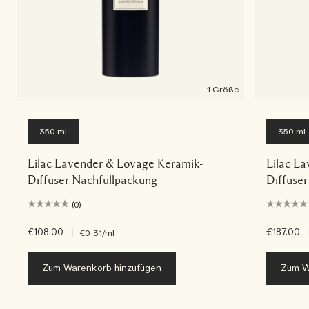
1 Größe
350 ml
350 ml
Lilac Lavender & Lovage Keramik-
Lilac L
Diffuser Nachfüllpackung
Diffuser
(0)
€108.00
|
€187.00
€0.31
/ml
Zum Warenkorb hinzufügen
Zum W