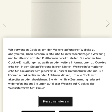
Die Geschichte entdecken
Basil Neroli​
Reichhaltig und floral
Zubehör für Kerzen
Vitamin E Kollektion
Holzig
Wir verwenden Cookies, um den Verkehr auf unserer Website zu
analysieren, Ihnen personalisierte Inhalte, interessenbezogene Werbung
und Inhalte von sozialen Plattformen bereitzustellen. Sie können Ihre
Cookie-Einstellungen auswählen oder weitere Informationen zu Cookies
erhalten, indem Sie auf Personalisieren klicken. Weitere Informationen
erhalten Sie ausserdem jederzeit in unserer Datenschutzrichtlinie. Sie
können auf Akzeptieren oder Ablehnen klicken, um alle Cookies zu
akzeptieren oder abzulehnen. Sie können Ihre Zustimmung jederzeit
widerrufen, indem Sie unten auf dieser Website auf "Cookies der
Webseite verwalten" klicken.
€131.00
€0.44
/g
300 g
Personalisieren
300 g
€131.00