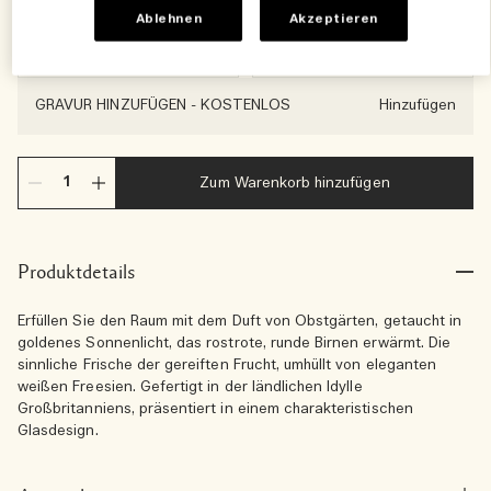
Ablehnen
Akzeptieren
600 g
2100 g
€186.00
€476.00
GRAVUR HINZUFÜGEN
-
KOSTENLOS
Hinzufügen
Zum Warenkorb hinzufügen
Produktdetails
Erfüllen Sie den Raum mit dem Duft von Obstgärten, getaucht in
goldenes Sonnenlicht, das rostrote, runde Birnen erwärmt. Die
sinnliche Frische der gereiften Frucht, umhüllt von eleganten
weißen Freesien. Gefertigt in der ländlichen Idylle
Großbritanniens, präsentiert in einem charakteristischen
Glasdesign.