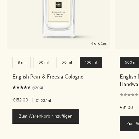
4 größen
9 ml
30 ml
50 ml
100 ml
500 ml
English Pear & Freesia Cologne
English 
Handwas
(1290)
€152.00
|
€1.52
/ml
€81.00
|
Zum Warenkorb hinzufügen
Zum W