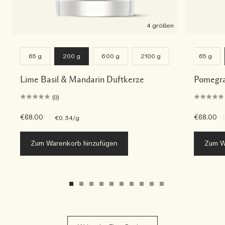
4 größen
65 g
200 g
600 g
2100 g
65 g
Lime Basil & Mandarin Duftkerze
Pomegra
(0)
€68.00
|
€68.00
|
€0.34
/g
Zum Warenkorb hinzufügen
Zum W