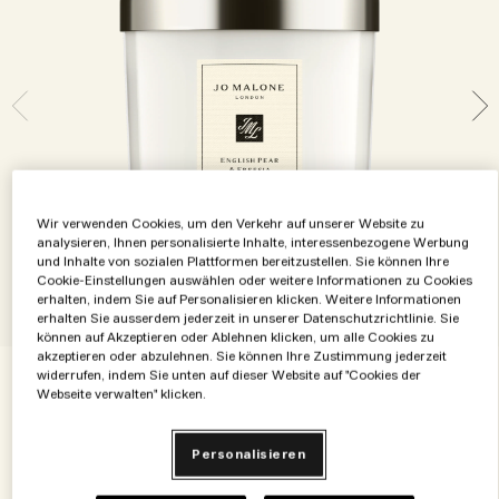
Die Geschichte entdecken
Basil Neroli​
Reichhaltig und floral
Zubehör für Kerzen
Vitamin E Kollektion
Holzig
Wir verwenden Cookies, um den Verkehr auf unserer Website zu
analysieren, Ihnen personalisierte Inhalte, interessenbezogene Werbung
und Inhalte von sozialen Plattformen bereitzustellen. Sie können Ihre
Cookie-Einstellungen auswählen oder weitere Informationen zu Cookies
erhalten, indem Sie auf Personalisieren klicken. Weitere Informationen
erhalten Sie ausserdem jederzeit in unserer Datenschutzrichtlinie. Sie
können auf Akzeptieren oder Ablehnen klicken, um alle Cookies zu
akzeptieren oder abzulehnen. Sie können Ihre Zustimmung jederzeit
widerrufen, indem Sie unten auf dieser Website auf "Cookies der
Webseite verwalten" klicken.
€68.00
€0.34
/g
200 g
Personalisieren
65 g
200 g
€32.00
€68.00