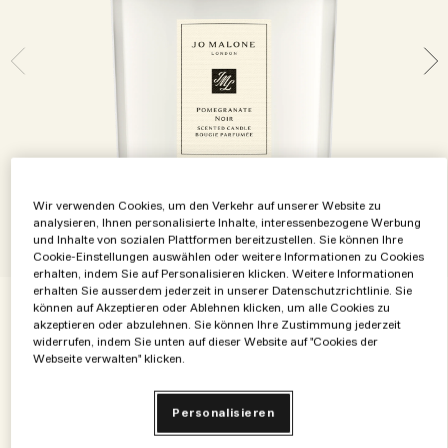
Die Geschichte entdecken
Basil Neroli​
Reichhaltig und floral
Zubehör für Kerzen
Vitamin E Kollektion
Holzig
Wir verwenden Cookies, um den Verkehr auf unserer Website zu
analysieren, Ihnen personalisierte Inhalte, interessenbezogene Werbung
und Inhalte von sozialen Plattformen bereitzustellen. Sie können Ihre
Cookie-Einstellungen auswählen oder weitere Informationen zu Cookies
erhalten, indem Sie auf Personalisieren klicken. Weitere Informationen
erhalten Sie ausserdem jederzeit in unserer Datenschutzrichtlinie. Sie
können auf Akzeptieren oder Ablehnen klicken, um alle Cookies zu
€68.00
€0.34
/g
200 g
akzeptieren oder abzulehnen. Sie können Ihre Zustimmung jederzeit
widerrufen, indem Sie unten auf dieser Website auf "Cookies der
Webseite verwalten" klicken.
65 g
200 g
€32.00
€68.00
Personalisieren
600 g
2100 g