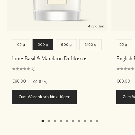
4 größen
65 g
200 g
600 g
2100 g
65 g
Lime Basil & Mandarin Duftkerze
English 
(0)
€68.00
|
€68.00
|
€0.34
/g
Zum Warenkorb hinzufügen
Zum W