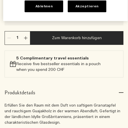
€186.00
€476.00
Ablehnen
Akzeptieren
GRAVUR HINZUFÜGEN
-
KOSTENLOS
Hinzufügen
Zum Warenkorb hinzufügen
5 Complimentary travel essentials​
Receive five bestseller essentials in a pouch
when you spend 200 CHF
Produktdetails
Erfüllen Sie den Raum mit dem Duft von saftigem Granatapfel
und rauchigem Guajakholz in der warmen Abendluft. Gefertigt in
der ländlichen Idylle Großbritanniens, präsentiert in einem
charakteristischen Glasdesign.