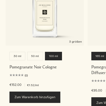
3 größen
30 ml
50 ml
100 ml
165 ml
Pomegranate Noir Cologne
Pomegra
Diffuser
(0)
€152.00
|
€1.52
/ml
€95.00
|
Zum Warenkorb hinzufügen
Zum W