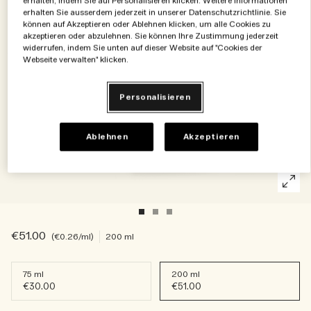
Die Geschichte entdecken
erhalten, indem Sie auf Personalisieren klicken. Weitere Informationen
erhalten Sie ausserdem jederzeit in unserer Datenschutzrichtlinie. Sie
Basil Neroli​
Reichhaltig und floral
Zubehör für Kerzen
Vitamin E Kollektion
können auf Akzeptieren oder Ablehnen klicken, um alle Cookies zu
akzeptieren oder abzulehnen. Sie können Ihre Zustimmung jederzeit
widerrufen, indem Sie unten auf dieser Website auf "Cookies der
Holzig
Webseite verwalten" klicken.
Personalisieren
Ablehnen
Akzeptieren
€51.00
€0.26
/ml
200 ml
75 ml
200 ml
€30.00
€51.00