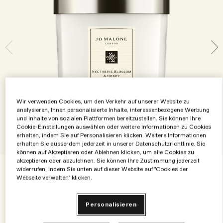
Die Geschichte entdecken
Basil Neroli​
Reichhaltig und floral
Zubehör für Kerzen
Vitamin E Kollektion
Holzig
Wir verwenden Cookies, um den Verkehr auf unserer Website zu
analysieren, Ihnen personalisierte Inhalte, interessenbezogene Werbung
und Inhalte von sozialen Plattformen bereitzustellen. Sie können Ihre
Cookie-Einstellungen auswählen oder weitere Informationen zu Cookies
erhalten, indem Sie auf Personalisieren klicken. Weitere Informationen
erhalten Sie ausserdem jederzeit in unserer Datenschutzrichtlinie. Sie
können auf Akzeptieren oder Ablehnen klicken, um alle Cookies zu
akzeptieren oder abzulehnen. Sie können Ihre Zustimmung jederzeit
widerrufen, indem Sie unten auf dieser Website auf "Cookies der
€68.00
Webseite verwalten" klicken.
€0.34
/g
200 g
Personalisieren
200 g
€68.00