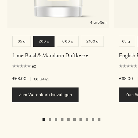
4 größen
65 g
200 g
600 g
2100 g
65 g
Lime Basil & Mandarin Duftkerze
English 
(0)
€68.00
|
€68.00
|
€0.34
/g
Zum Warenkorb hinzufügen
Zum W