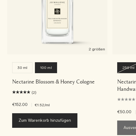
2 größen
30 ml
100 ml
250 ml
Nectarine Blossom & Honey Cologne
Nectari
Handwas
(2)
€152.00
|
€1.52
/ml
€50.00
|
Zum Warenkorb hinzufügen
Ausver