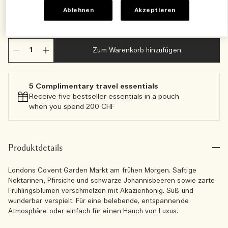
Ablehnen
Akzeptieren
GRAVUR HINZUFÜGEN
-
KOSTENLOS
Hinzufügen
Zum Warenkorb hinzufügen
5 Complimentary travel essentials​
Receive five bestseller essentials in a pouch
when you spend 200 CHF
Produktdetails
Londons Covent Garden Markt am frühen Morgen. Saftige
Nektarinen, Pfirsiche und schwarze Johannisbeeren sowie zarte
Frühlingsblumen verschmelzen mit Akazienhonig. Süß und
wunderbar verspielt. Für eine belebende, entspannende
Atmosphäre oder einfach für einen Hauch von Luxus.