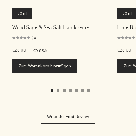
30 ml
30 ml
Wood Sage & Sea Salt Handcreme
Lime Ba
(0)
€28.00
|
€28.00
|
€0.93
/ml
Zum Warenkorb hinzufügen
Zum W
Write the First Review