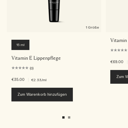
1 Größe
Vitamin
15 ml
Vitamin E Lippenpflege
€69.00
|
(0)
Zum W
€35.00
|
€2.33
/ml
Zum Warenkorb hinzufügen