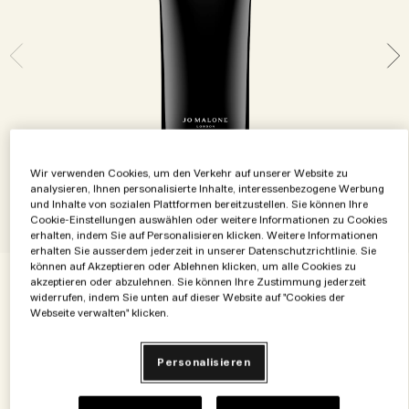
Die Geschichte entdecken
Basil Neroli​
Reichhaltig und floral
Zubehör für Kerzen
Vitamin E Kollektion
Holzig
Wir verwenden Cookies, um den Verkehr auf unserer Website zu
analysieren, Ihnen personalisierte Inhalte, interessenbezogene Werbung
und Inhalte von sozialen Plattformen bereitzustellen. Sie können Ihre
Cookie-Einstellungen auswählen oder weitere Informationen zu Cookies
erhalten, indem Sie auf Personalisieren klicken. Weitere Informationen
erhalten Sie ausserdem jederzeit in unserer Datenschutzrichtlinie. Sie
können auf Akzeptieren oder Ablehnen klicken, um alle Cookies zu
akzeptieren oder abzulehnen. Sie können Ihre Zustimmung jederzeit
€69.00
€0.69
/ml
100 ml
widerrufen, indem Sie unten auf dieser Website auf "Cookies der
Webseite verwalten" klicken.
100 ml
€69.00
Personalisieren