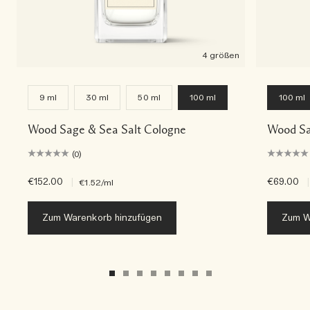
4 größen
9 ml
30 ml
50 ml
100 ml
100 ml
Wood Sage & Sea Salt Cologne
Wood Sa
(0)
€152.00
|
€69.00
|
€1.52
/ml
Zum Warenkorb hinzufügen
Zum W