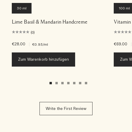
30 ml
100 ml
Lime Basil & Mandarin Handcreme
Vitamin
(0)
€28.00
|
€69.00
|
€0.93
/ml
Zum Warenkorb hinzufügen
Zum W
Write the First Review