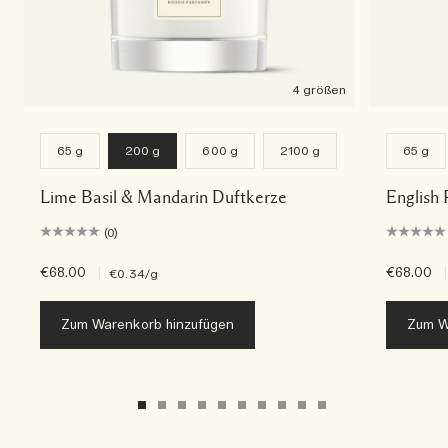
4 größen
65 g
200 g
600 g
2100 g
65 g
Lime Basil & Mandarin Duftkerze
English 
(0)
€68.00
|
€68.00
|
€0.34
/g
Zum Warenkorb hinzufügen
Zum W