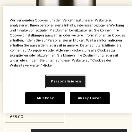
Die Geschichte entdecken
Basil Neroli​
Reichhaltig und floral
Zubehör für Kerzen
Vitamin E Kollektion
Wir verwenden Cookies, um den Verkehr auf unserer Website zu
Holzig
analysieren, Ihnen personalisierte Inhalte, interessenbezogene Werbung
und Inhalte von sozialen Plattformen bereitzustellen. Sie können Ihre
Cookie-Einstellungen auswählen oder weitere Informationen zu Cookies
erhalten, indem Sie auf Personalisieren klicken. Weitere Informationen
erhalten Sie ausserdem jederzeit in unserer Datenschutzrichtlinie. Sie
können auf Akzeptieren oder Ablehnen klicken, um alle Cookies zu
akzeptieren oder abzulehnen. Sie können Ihre Zustimmung jederzeit
widerrufen, indem Sie unten auf dieser Website auf "Cookies der
Webseite verwalten" klicken.
Personalisieren
€68.00
€0.34
/g
200 g
Ablehnen
Akzeptieren
200 g
€68.00