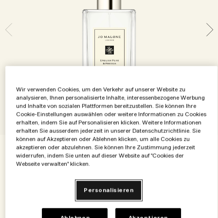
Die Geschichte entdecken
Basil Neroli​
Reichhaltig und floral
Zubehör für Kerzen
Vitamin E Kollektion
Holzig
Wir verwenden Cookies, um den Verkehr auf unserer Website zu
analysieren, Ihnen personalisierte Inhalte, interessenbezogene Werbung
und Inhalte von sozialen Plattformen bereitzustellen. Sie können Ihre
Cookie-Einstellungen auswählen oder weitere Informationen zu Cookies
erhalten, indem Sie auf Personalisieren klicken. Weitere Informationen
erhalten Sie ausserdem jederzeit in unserer Datenschutzrichtlinie. Sie
können auf Akzeptieren oder Ablehnen klicken, um alle Cookies zu
akzeptieren oder abzulehnen. Sie können Ihre Zustimmung jederzeit
widerrufen, indem Sie unten auf dieser Website auf "Cookies der
€55.00
€1.83
/ml
30 ml
Webseite verwalten" klicken.
30 ml
Personalisieren
€55.00