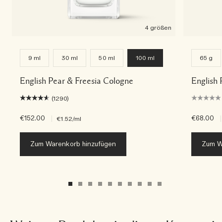
4 größen
9 ml
30 ml
50 ml
100 ml
65 g
English Pear & Freesia Cologne
English 
(1290)
€152.00
|
€68.00
|
€1.52
/ml
Zum Warenkorb hinzufügen
Zum W