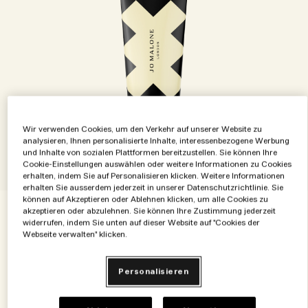
Die Geschichte entdecken
Basil Neroli​
Reichhaltig und floral
Zubehör für Kerzen
Vitamin E Kollektion
Holzig
Wir verwenden Cookies, um den Verkehr auf unserer Website zu
analysieren, Ihnen personalisierte Inhalte, interessenbezogene Werbung
und Inhalte von sozialen Plattformen bereitzustellen. Sie können Ihre
Cookie-Einstellungen auswählen oder weitere Informationen zu Cookies
erhalten, indem Sie auf Personalisieren klicken. Weitere Informationen
erhalten Sie ausserdem jederzeit in unserer Datenschutzrichtlinie. Sie
können auf Akzeptieren oder Ablehnen klicken, um alle Cookies zu
€28.00
akzeptieren oder abzulehnen. Sie können Ihre Zustimmung jederzeit
€0.93
/ml
30 ml
widerrufen, indem Sie unten auf dieser Website auf "Cookies der
Webseite verwalten" klicken.
30 ml
€28.00
Personalisieren
Zum Warenkorb hinzufügen