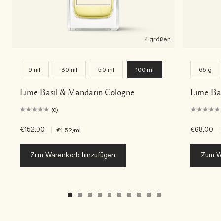
4 größen
9 ml
30 ml
50 ml
100 ml
65 g
Lime Basil & Mandarin Cologne
Lime Ba
(0)
€152.00
|
€68.00
|
€1.52
/ml
Zum Warenkorb hinzufügen
Zum W