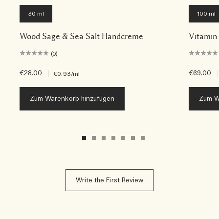
30 ml
100 ml
Wood Sage & Sea Salt Handcreme
Vitamin
(0)
€28.00
|
€69.00
|
€0.93
/ml
Zum Warenkorb hinzufügen
Zum W
Write the First Review