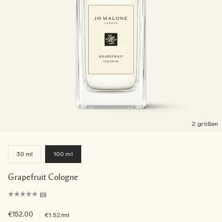
2 größen
30 ml
100 ml
Grapefruit Cologne
(0)
€152.00
|
€1.52
/ml