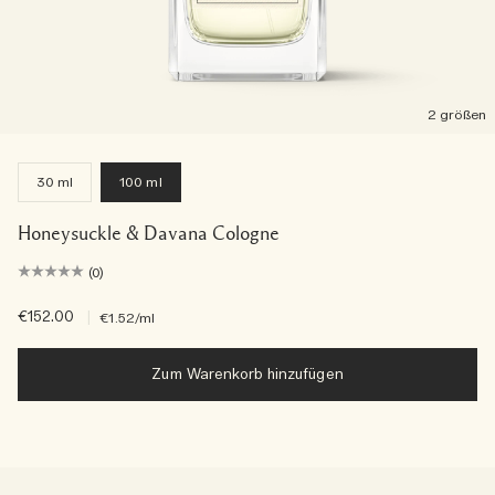
2 größen
30 ml
100 ml
Honeysuckle & Davana Cologne
(0)
€152.00
|
€1.52
/ml
Zum Warenkorb hinzufügen