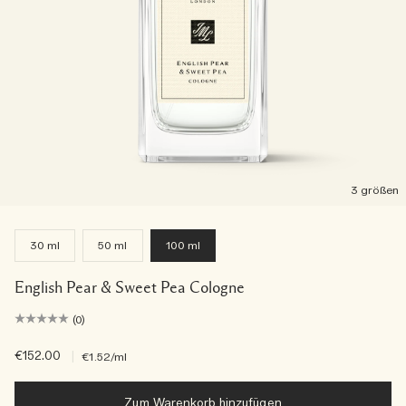
3 größen
30 ml
50 ml
100 ml
English Pear & Sweet Pea Cologne
(0)
€152.00
|
€1.52
/ml
Zum Warenkorb hinzufügen