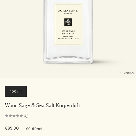
1 Größe
100 ml
Wood Sage & Sea Salt Körperduft
(0)
€69.00
|
€0.69
/ml