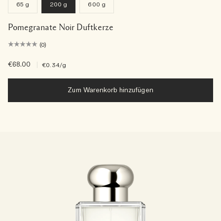
65 g
200 g
600 g
Pomegranate Noir Duftkerze
(0)
€68.00
|
€0.34
/g
Zum Warenkorb hinzufügen