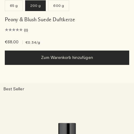
65 g
200 g
600 g
Peony & Blush Suede Duftkerze
(0)
€68.00
|
€0.34
/g
Zum Warenkorb hinzufügen
Best Seller