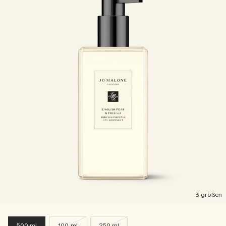
3 größen
500 ml
100 ml
250 ml