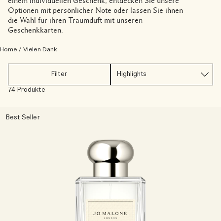
einem individuellen Geschenk, entdecken Sie unsere
Die Geschichte entdecken
Optionen mit persönlicher Note oder lassen Sie ihnen
Basil Neroli​
Reichhaltig und floral
Zubehör für Kerzen
Vitamin E Kollektion
die Wahl für ihren Traumduft mit unseren
Geschenkkarten.
Holzig
Home
/
Vielen Dank
Filter
74 Produkte
Best Seller