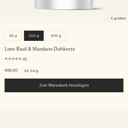
3 größen
65 g
200 g
600 g
Lime Basil & Mandarin Duftkerze
(0)
€68.00
|
€0.34
/g
Zum Warenkorb hinzufügen