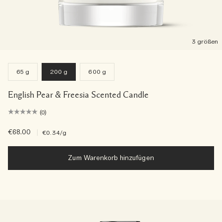
3 größen
65 g
200 g
600 g
English Pear & Freesia Scented Candle
(0)
€68.00
|
€0.34
/g
Zum Warenkorb hinzufügen