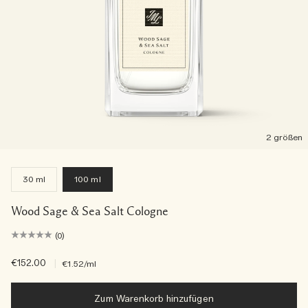
2 größen
30 ml
100 ml
Wood Sage & Sea Salt Cologne
(0)
€152.00
|
€1.52
/ml
Zum Warenkorb hinzufügen