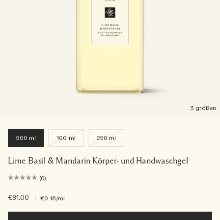
3 größen
500 ml
100 ml
250 ml
Lime Basil & Mandarin Körper- und Handwaschgel
(0)
€81.00
|
€0.16
/ml